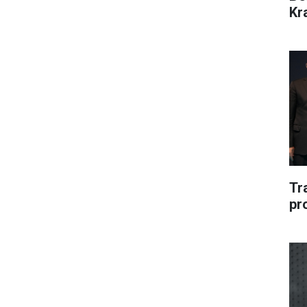
Kr
Tr
pr