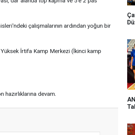
vası, dar alanda top kapma ve 5'e 2 pas
Ça
Dü
leri'ndeki çalışmalarının ardından yoğun bir
üksek İrtifa Kamp Merkezi (İkinci kamp
 hazırlıklarına devam.
AN
Ta