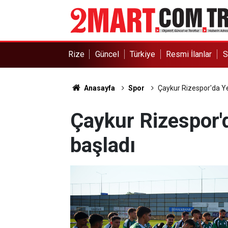
Rize
Güncel
Türkiye
Resmi İlanlar
S
Anasayfa
Spor
Çaykur Rizespor'da Ye
Çaykur Rizespor'
başladı