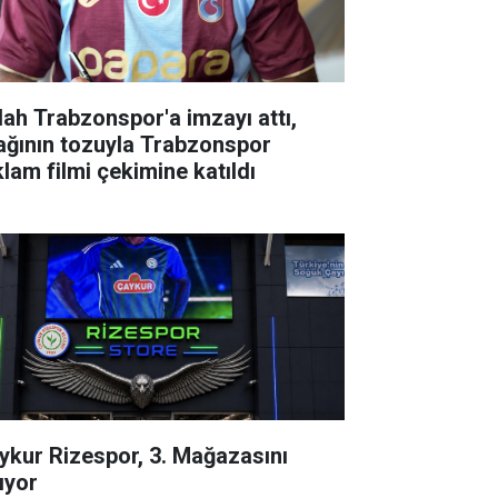
lah Trabzonspor'a imzayı attı,
ağının tozuyla Trabzonspor
klam filmi çekimine katıldı
ykur Rizespor, 3. Mağazasını
ıyor