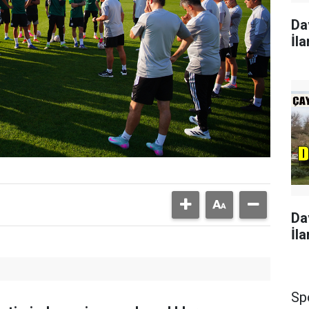
Da
İla
Da
İla
Sp