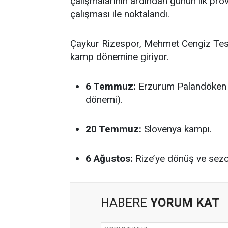
çalışmalarının ardından günün ilk pro
çalışması ile noktalandı.
Çaykur Rizespor, Mehmet Cengiz Tesis
kamp dönemine giriyor.
6 Temmuz:
Erzurum Palandöken Y
dönemi).
20 Temmuz:
Slovenya kampı.
6 Ağustos:
Rize’ye dönüş ve sezon
HABERE
YORUM KAT