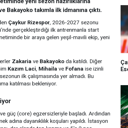
timinde yeni sezon hazırlıklarına
 ve Bakayoko takımla ilk idmanına çıktı.
nden
Çaykur Rizespor
, 2026-2027 sezonu
'nde gerçekleştirdiği ilk antrenmanla start
etiminde bir araya gelen yeşil-mavili ekip, yeni
ferler
Zakaria
ve
Bakayoko
da katıldı. Diğer
Ça
isim
Kazım Laci
,
Mihaila
ve
Fofana
ise izinli
Es
 sezonun ilk çalışmasında yer almadı. Bu
ma katılması bekleniyor.
iyor
ve güç (core) egzersizleriyle başladı. Ardından
mek adına dayanıklılık koşuları yapıldı. İstasyon