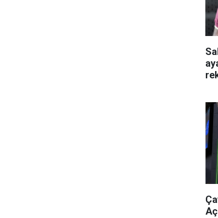
Sa
ay
re
Ça
Aç