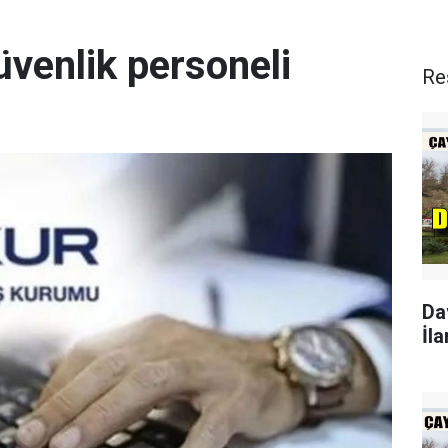
üvenlik personeli
Re
Da
İla