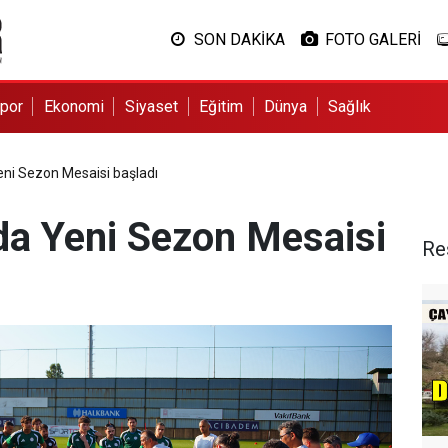
SON DAKİKA
FOTO GALERİ
por
Ekonomi
Siyaset
Eğitim
Dünya
Sağlık
ni Sezon Mesaisi başladı
da Yeni Sezon Mesaisi
Re