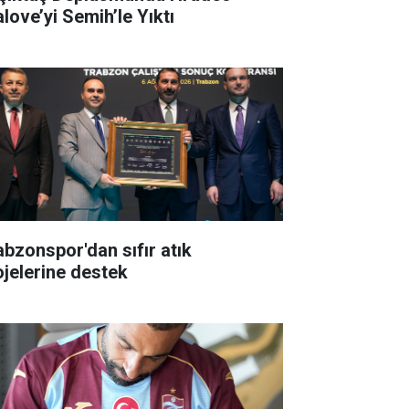
alove’yi Semih’le Yıktı
abzonspor'dan sıfır atık
ojelerine destek