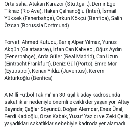
Orta saha: Atakan Karazor (Stuttgart), Demir Ege
Tıknaz (Rio Ave), Hakan Çalhanoğlu (Inter), İsmail
Yüksek (Fenerbahçe), Orkun Kökçü (Benfica), Salih
Özcan (Borussia Dortmund)
Forvet: Ahmed Kutucu, Barış Alper Yılmaz, Yunus
Akgün (Galatasaray), İrfan Can Kahveci, Oğuz Aydın
(Fenerbahçe), Arda Güler (Real Madrid), Can Uzun
(Eintracht Frankfurt), Deniz Gül (Porto), Emre Mor
(Eyüpspor), Kenan Yıldız (Juventus), Kerem
Aktürkoğlu (Benfica)
A Millî Futbol Takımı'nın 30 kişilik aday kadrosunda
sakatlıklar nedeniyle önemli eksiklikler yaşanıyor. Altay
Bayındır, Çağlar Söyüncü, Doğan Alemdar, Enes Ünal,
Ferdi Kadıoğlu, Ozan Kabak, Yusuf Yazıcı ve Zeki Çelik,
yaşadıkları sakatlıklar sebebiyle kadroda yer alamadı.