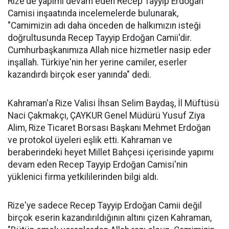
Rize'de yapımı devam eden Recep Tayyip Erdoğan
Camisi inşaatında incelemelerde bulunarak,
"Camimizin adı daha önceden de halkımızın isteği
doğrultusunda Recep Tayyip Erdoğan Camii'dir.
Cumhurbaşkanımıza Allah nice hizmetler nasip eder
inşallah. Türkiye'nin her yerine camiler, eserler
kazandırdı birçok eser yanında" dedi.
Kahraman'a Rize Valisi İhsan Selim Baydaş, İl Müftüsü
Naci Çakmakçı, ÇAYKUR Genel Müdürü Yusuf Ziya
Alim, Rize Ticaret Borsası Başkanı Mehmet Erdoğan
ve protokol üyeleri eşlik etti. Kahraman ve
beraberindeki heyet Millet Bahçesi içerisinde yapımı
devam eden Recep Tayyip Erdoğan Camisi'nin
yüklenici firma yetkililerinden bilgi aldı.
Rize'ye sadece Recep Tayyip Erdoğan Camii değil
birçok eserin kazandırıldığının altını çizen Kahraman,