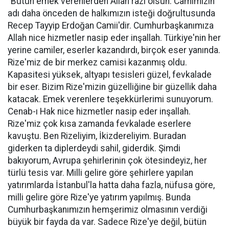
"Bütün emek verenlerden Allah razı olsun. Camimizin
adı daha önceden de halkımızın isteği doğrultusunda
Recep Tayyip Erdoğan Camii'dir. Cumhurbaşkanımıza
Allah nice hizmetler nasip eder inşallah. Türkiye'nin her
yerine camiler, eserler kazandırdı, birçok eser yanında.
Rize'miz de bir merkez camisi kazanmış oldu.
Kapasitesi yüksek, altyapı tesisleri güzel, fevkalade
bir eser. Bizim Rize'mizin güzelliğine bir güzellik daha
katacak. Emek verenlere teşekkürlerimi sunuyorum.
Cenab-ı Hak nice hizmetler nasip eder inşallah.
Rize'miz çok kısa zamanda fevkalade eserlere
kavuştu. Ben Rizeliyim, İkizdereliyim. Buradan
giderken ta diplerdeydi sahil, giderdik. Şimdi
bakıyorum, Avrupa şehirlerinin çok ötesindeyiz, her
türlü tesis var. Milli gelire göre şehirlere yapılan
yatırımlarda İstanbul'la hatta daha fazla, nüfusa göre,
milli gelire göre Rize'ye yatırım yapılmış. Bunda
Cumhurbaşkanımızın hemşerimiz olmasının verdiği
büyük bir fayda da var. Sadece Rize'ye değil, bütün