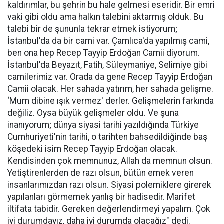
kaldırımlar, bu şehrin bu hale gelmesi eseridir. Bir emri
vaki gibi oldu ama halkın talebini aktarmış olduk. Bu
talebi bir de şununla tekrar etmek istiyorum;
İstanbul'da da bir cami var. Çamlıca'da yapılmış cami,
ben ona hep Recep Tayyip Erdoğan Camii diyorum.
İstanbul'da Beyazıt, Fatih, Süleymaniye, Selimiye gibi
camilerimiz var. Orada da gene Recep Tayyip Erdoğan
Camii olacak. Her sahada yatırım, her sahada gelişme.
‘Mum dibine ışık vermez' derler. Gelişmelerin farkında
değiliz. Oysa büyük gelişmeler oldu. Ve şuna
inanıyorum; dünya siyasi tarihi yazıldığında Türkiye
Cumhuriyeti'nin tarihi, o tarihten bahsedildiğinde baş
köşedeki isim Recep Tayyip Erdoğan olacak.
Kendisinden çok memnunuz, Allah da memnun olsun.
Yetiştirenlerden de razı olsun, bütün emek veren
insanlarımızdan razı olsun. Siyasi polemiklere girerek
yapılanları görmemek yanlış bir hadisedir. Marifet
iltifata tabidir. Gereken değerlendirmeyi yapalım. Çok
iyi durumdayız, daha iyi durumda olacağız" dedi.