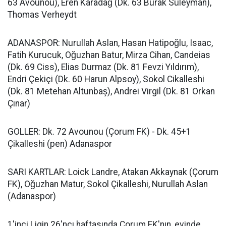
63 Avounou), Eren Karadağ (Dk. 63 Burak Süleyman),
Thomas Verheydt
ADANASPOR: Nurullah Aslan, Hasan Hatipoğlu, Isaac,
Fatih Kurucuk, Oğuzhan Batur, Mirza Cihan, Candeias
(Dk. 69 Ciss), Elias Durmaz (Dk. 81 Fevzi Yıldırım),
Endri Çekiçi (Dk. 60 Harun Alpsoy), Sokol Cikalleshi
(Dk. 81 Metehan Altunbaş), Andrei Virgil (Dk. 81 Orkan
Çınar)
GOLLER: Dk. 72 Avounou (Çorum FK) - Dk. 45+1
Çikalleshi (pen) Adanaspor
SARI KARTLAR: Loick Landre, Atakan Akkaynak (Çorum
FK), Oğuzhan Matur, Sokol Çikalleshi, Nurullah Aslan
(Adanaspor)
1'inci Ligin 26'ncı haftasında Çorum FK'nın, evinde