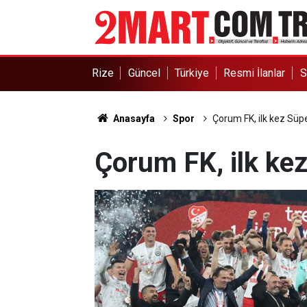
Rize
Güncel
Türkiye
Resmi İlanlar
S
Anasayfa
Spor
Çorum FK, ilk kez Süpe
Çorum FK, ilk kez