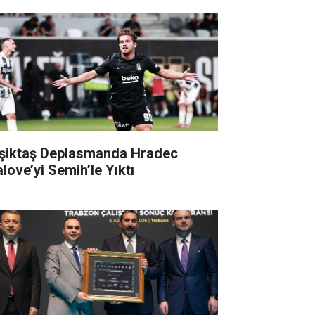
şiktaş Deplasmanda Hradec
alove’yi Semih’le Yıktı