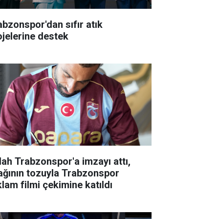
abzonspor'dan sıfır atık
ojelerine destek
lah Trabzonspor'a imzayı attı,
ağının tozuyla Trabzonspor
klam filmi çekimine katıldı