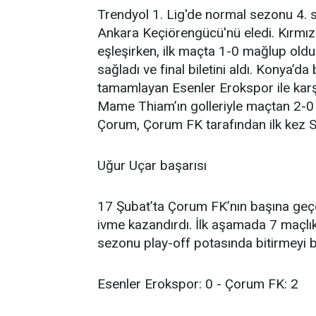
Trendyol 1. Lig'de normal sezonu 4.
Ankara Keçiörengücü'nü eledi. Kırmızı-
eşleşirken, ilk maçta 1-0 mağlup oldu
sağladı ve final biletini aldı. Konya’d
tamamlayan Esenler Erokspor ile kar
Mame Thiam’ın golleriyle maçtan 2-0 ga
Çorum, Çorum FK tarafından ilk kez Sü
Uğur Uçar başarısı
17 Şubat’ta Çorum FK’nın başına geç
ivme kazandırdı. İlk aşamada 7 maçlık b
sezonu play-off potasında bitirmeyi b
Esenler Erokspor: 0 - Çorum FK: 2