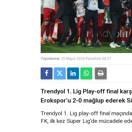
Yayınlanma:
25 Mayıs 2026 Pazartesi 08:27
Trendyol 1. Lig Play-off final k
Erokspor’u 2-0 mağlup ederek Sü
Trendyol 1. Lig play-off final maçı
FK, ilk kez Süper Lig'de mücadele ed