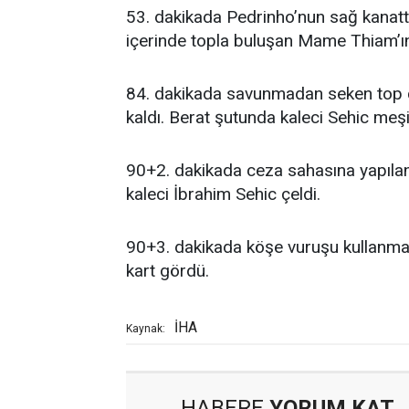
53. dakikada Pedrinho’nun sağ kanatt
içerinde topla buluşan Mame Thiam’ın
84. dakikada savunmadan seken top c
kaldı. Berat şutunda kaleci Sehic meşi
90+2. dakikada ceza sahasına yapılan
kaleci İbrahim Sehic çeldi.
90+3. dakikada köşe vuruşu kullanmaya
kart gördü.
İHA
Kaynak:
HABERE
YORUM KAT