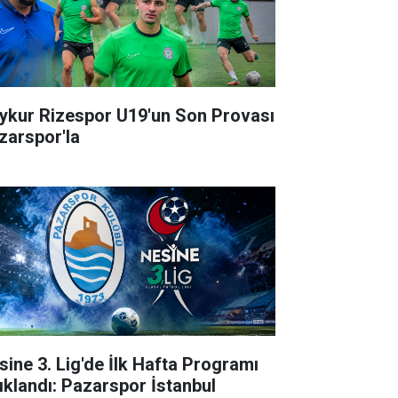
ykur Rizespor U19'un Son Provası
zarspor'la
sine 3. Lig'de İlk Hafta Programı
ıklandı: Pazarspor İstanbul