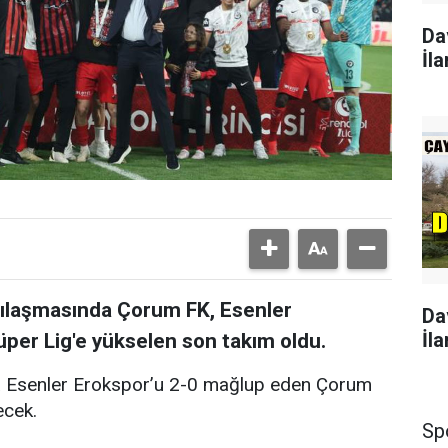
Da
İla
arşılaşmasında Çorum FK, Esenler
Da
İla
per Lig'e yükselen son takım oldu.
nda Esenler Erokspor’u 2-0 mağlup eden Çorum
ecek.
Sp