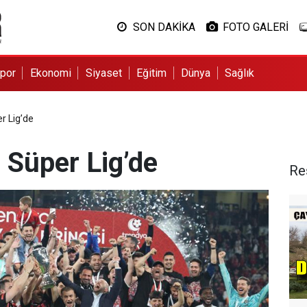
SON DAKİKA
FOTO GALERİ
por
Ekonomi
Siyaset
Eğitim
Dünya
Sağlık
r Lig’de
 Süper Lig’de
Re