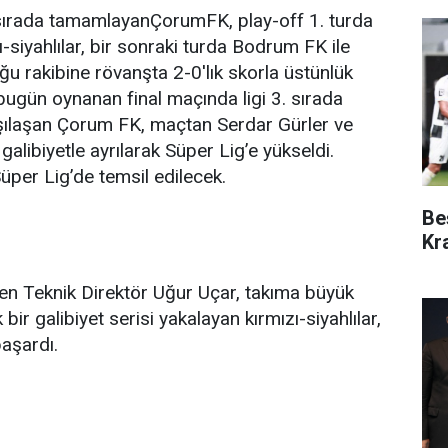
 sırada tamamlayanÇorumFK, play-off 1. turda
siyahlılar, bir sonraki turda Bodrum FK ile
ğu rakibine rövanşta 2-0'lık skorla üstünlük
a bugün oynanan final maçında ligi 3. sırada
şılaşan Çorum FK, maçtan Serdar Gürler ve
libiyetle ayrılarak Süper Lig’e yükseldi.
per Lig’de temsil edilecek.
Be
Kr
en Teknik Direktör Uğur Uçar, takıma büyük
ir galibiyet serisi yakalayan kırmızı-siyahlılar,
aşardı.