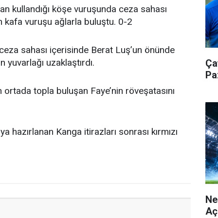
an kullandığı köşe vuruşunda ceza sahası
 kafa vuruşu ağlarla buluştu. 0-2
eza sahası içerisinde Berat Luş’un önünde
n yuvarlağı uzaklaştırdı.
Ça
Pa
 ortada topla buluşan Faye’nin röveşatasını
 hazırlanan Kanga itirazları sonrası kırmızı
Ne
Aç