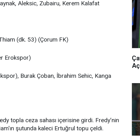
aynak, Aleksic, Zubairu, Kerem Kalafat
 Thiam (dk. 53) (Çorum FK)
er Erokspor)
Ça
Aç
rokspor), Burak Çoban, İbrahim Sehic, Kanga
dy topla ceza sahası içerisine girdi. Fredy’nin
m'ın şutunda kaleci Ertuğrul topu çeldi.