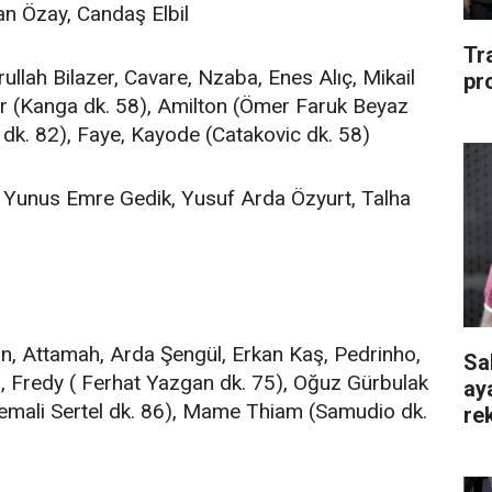
 Özay, Candaş Elbil
Tr
ullah Bilazer, Cavare, Nzaba, Enes Alıç, Mikail
pr
ar (Kanga dk. 58), Amilton (Ömer Faruk Beyaz
dk. 82), Faye, Kayode (Catakovic dk. 58)
, Yunus Emre Gedik, Yusuf Arda Özyurt, Talha
n, Attamah, Arda Şengül, Erkan Kaş, Pedrinho,
Sa
, Fredy ( Ferhat Yazgan dk. 75), Oğuz Gürbulak
ay
Cemali Sertel dk. 86), Mame Thiam (Samudio dk.
re