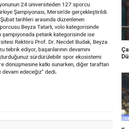
syonunun 24 üniversiteden 127 sporcu
ürkiye Şampiyonası, Mersin'de gerçekleştirildi.
Şubat tarihleri arasında düzenlenen
porcusu Beyza Tatarlı, volo kategorisinde
u şampiyonada petank kategorisinde ise
versitesi Rektörü Prof. Dr. Necdet Budak, Beyza
Ça
u tebrik ediyor, başarılarının devamını
Dü
uşturduğunuz sürdürülebilir spor ekosistemi
üre dönüşmesine katkı sunarken, diğer taraftan
ye devam edeceğiz" dedi
.