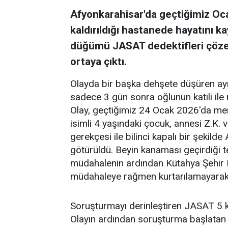
Afyonkarahisar'da geçtiğimiz Oc
kaldırıldığı hastanede hayatını 
düğümü JASAT dedektifleri çözer
ortaya çıktı.
Olayda bir başka dehşete düşüren ayr
sadece 3 gün sonra oğlunun katili ile 
Olay, geçtiğimiz 24 Ocak 2026'da merk
isimli 4 yaşındaki çocuk, annesi Z.K.
gerekçesi ile bilinci kapalı bir şekild
götürüldü. Beyin kanaması geçirdiği t
müdahalenin ardından Kütahya Şehir H
müdahaleye rağmen kurtarılamayarak h
Soruşturmayı derinleştiren JASAT 5 ki
Olayın ardından soruşturma başlatan