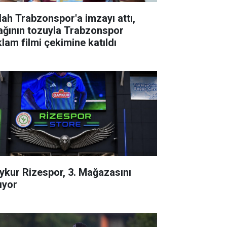
lah Trabzonspor'a imzayı attı,
ağının tozuyla Trabzonspor
klam filmi çekimine katıldı
ykur Rizespor, 3. Mağazasını
ıyor