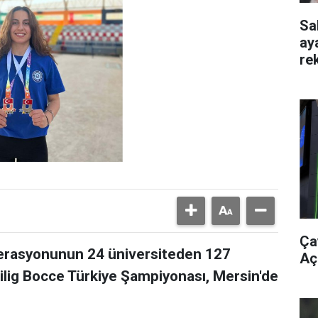
Sa
ay
re
Ça
derasyonunun 24 üniversiteden 127
Aç
nilig Bocce Türkiye Şampiyonası, Mersin'de