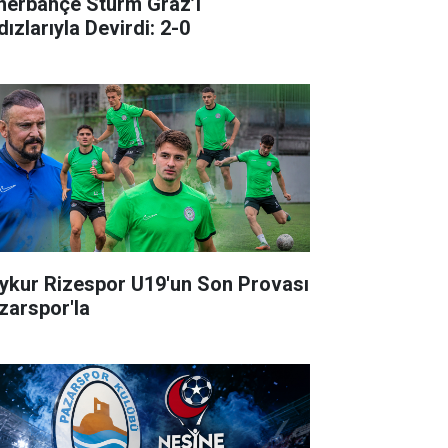
nerbahçe Sturm Graz’ı
dızlarıyla Devirdi: 2-0
ykur Rizespor U19'un Son Provası
zarspor'la