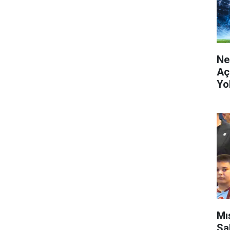
Ne
Aç
Yo
Mı
Sa