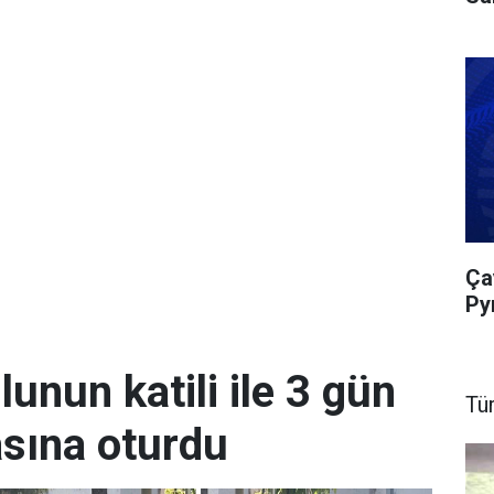
Ça
Py
unun katili ile 3 gün
Tü
sına oturdu