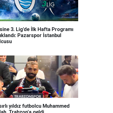
sine 3. Lig'de İlk Hafta Programı
ıklandı: Pazarspor İstanbul
lcusu
sırlı yıldız futbolcu Muhammed
lah, Trabzon'a geldi