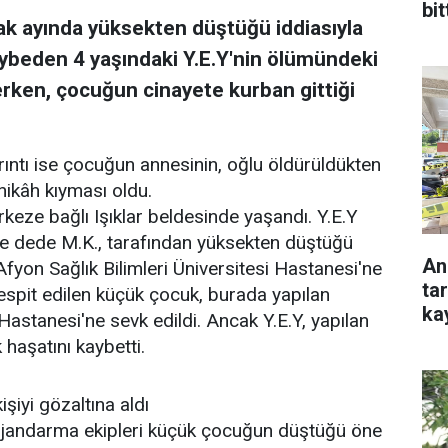
bit
ak ayında yüksekten düştüğü iddiasıyla
kaybeden 4 yaşındaki Y.E.Y'nin ölümündeki
ken, çocuğun cinayete kurban gittiği
ıntı ise çocuğun annesinin, oğlu öldürüldükten
nikâh kıyması oldu.
eze bağlı Işıklar beldesinde yaşandı. Y.E.Y
 ve dede M.K., tarafından yüksekten düştüğü
An
e Afyon Sağlık Bilimleri Üniversitesi Hastanesi'ne
ta
espit edilen küçük çocuk, burada yapılan
ka
astanesi'ne sevk edildi. Ancak Y.E.Y, yapılan
aşatını kaybetti.
şiyi gözaltına aldı
 jandarma ekipleri küçük çocuğun düştüğü öne