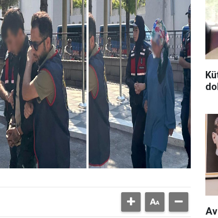
Kü
do
Av