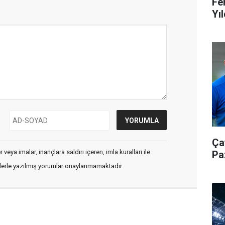
Fe
Yıl
Ça
veya imalar, inançlara saldırı içeren, imla kuralları ile
Pa
flerle yazılmış yorumlar onaylanmamaktadır.