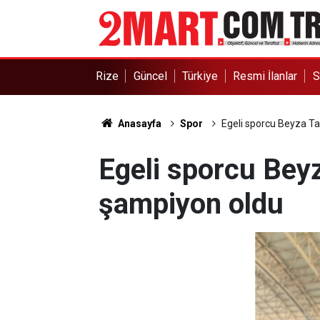
Rize
Güncel
Türkiye
Resmi İlanlar
S
Anasayfa
Spor
Egeli sporcu Beyza Ta
Egeli sporcu Beyz
şampiyon oldu