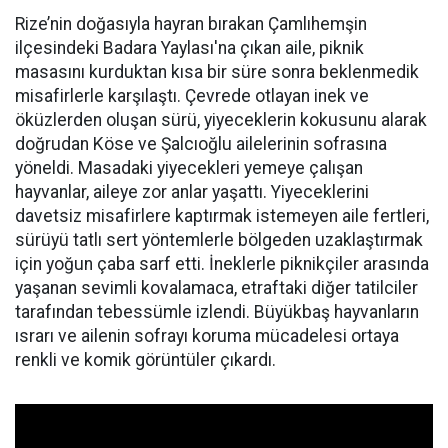
Rize’nin doğasıyla hayran bırakan Çamlıhemşin
ilçesindeki Badara Yaylası'na çıkan aile, piknik
masasını kurduktan kısa bir süre sonra beklenmedik
misafirlerle karşılaştı. Çevrede otlayan inek ve
öküzlerden oluşan sürü, yiyeceklerin kokusunu alarak
doğrudan Köse ve Şalcıoğlu ailelerinin sofrasına
yöneldi. Masadaki yiyecekleri yemeye çalışan
hayvanlar, aileye zor anlar yaşattı. Yiyeceklerini
davetsiz misafirlere kaptırmak istemeyen aile fertleri,
sürüyü tatlı sert yöntemlerle bölgeden uzaklaştırmak
için yoğun çaba sarf etti. İneklerle piknikçiler arasında
yaşanan sevimli kovalamaca, etraftaki diğer tatilciler
tarafından tebessümle izlendi. Büyükbaş hayvanların
ısrarı ve ailenin sofrayı koruma mücadelesi ortaya
renkli ve komik görüntüler çıkardı.