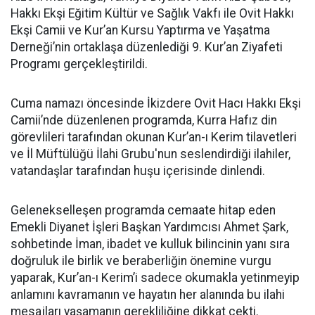
Hakkı Ekşi Eğitim Kültür ve Sağlık Vakfı ile Ovit Hakkı
Ekşi Camii ve Kur’an Kursu Yaptırma ve Yaşatma
Derneği’nin ortaklaşa düzenlediği 9. Kur’an Ziyafeti
Programı gerçekleştirildi.
Cuma namazı öncesinde İkizdere Ovit Hacı Hakkı Ekşi
Camii’nde düzenlenen programda, Kurra Hafız din
görevlileri tarafından okunan Kur’an-ı Kerim tilavetleri
ve İl Müftülüğü İlahi Grubu'nun seslendirdiği ilahiler,
vatandaşlar tarafından huşu içerisinde dinlendi.
Gelenekselleşen programda cemaate hitap eden
Emekli Diyanet İşleri Başkan Yardımcısı Ahmet Şark,
sohbetinde İman, ibadet ve kulluk bilincinin yanı sıra
doğruluk ile birlik ve beraberliğin önemine vurgu
yaparak, Kur’an-ı Kerim’i sadece okumakla yetinmeyip
anlamını kavramanın ve hayatın her alanında bu ilahi
mesajları yaşamanın gerekliliğine dikkat çekti.