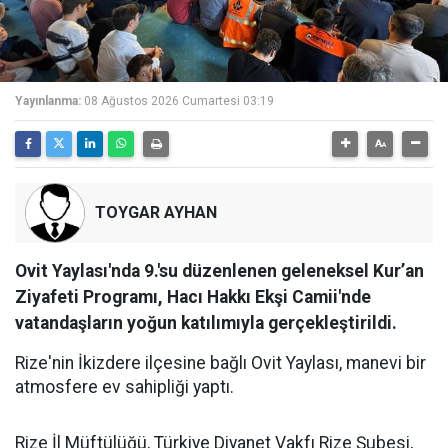
Yayınlanma:
08 Ağustos 2026 Cumartesi 03:19
TOYGAR AYHAN
Ovit Yaylası'nda 9.'su düzenlenen geleneksel Kur’an
Ziyafeti Programı, Hacı Hakkı Ekşi Camii'nde
vatandaşların yoğun katılımıyla gerçekleştirildi.
Rize'nin İkizdere ilçesine bağlı Ovit Yaylası, manevi bir
atmosfere ev sahipliği yaptı.
Rize İl Müftülüğü, Türkiye Diyanet Vakfı Rize Şubesi,