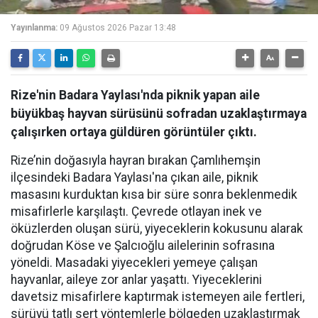
Yayınlanma:
09 Ağustos 2026 Pazar 13:48
Rize'nin Badara Yaylası'nda piknik yapan aile
büyükbaş hayvan sürüsünü sofradan uzaklaştırmaya
çalışırken ortaya güldüren görüntüler çıktı.
Rize’nin doğasıyla hayran bırakan Çamlıhemşin
ilçesindeki Badara Yaylası'na çıkan aile, piknik
masasını kurduktan kısa bir süre sonra beklenmedik
misafirlerle karşılaştı. Çevrede otlayan inek ve
öküzlerden oluşan sürü, yiyeceklerin kokusunu alarak
doğrudan Köse ve Şalcıoğlu ailelerinin sofrasına
yöneldi. Masadaki yiyecekleri yemeye çalışan
hayvanlar, aileye zor anlar yaşattı. Yiyeceklerini
davetsiz misafirlere kaptırmak istemeyen aile fertleri,
sürüyü tatlı sert yöntemlerle bölgeden uzaklaştırmak