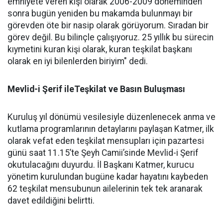
emniyete veren kişi olarak 2006-2009 döneminden
sonra bugün yeniden bu makamda bulunmayı bir
görevden öte bir nasip olarak görüyorum. Sıradan bir
görev değil. Bu bilinçle çalışıyoruz. 25 yıllık bu sürecin
kıymetini kuran kişi olarak, kuran teşkilat başkanı
olarak en iyi bilenlerden biriyim" dedi.
Mevlid-i Şerif ileTeşkilat ve Basın Buluşması
Kuruluş yıl dönümü vesilesiyle düzenlenecek anma ve
kutlama programlarının detaylarını paylaşan Katmer, ilk
olarak vefat eden teşkilat mensupları için pazartesi
günü saat 11.15’te Şeyh Camii’sinde Mevlid-i Şerif
okutulacağını duyurdu. İl Başkanı Katmer, kurucu
yönetim kurulundan bugüne kadar hayatını kaybeden
62 teşkilat mensubunun ailelerinin tek tek aranarak
davet edildiğini belirtti.