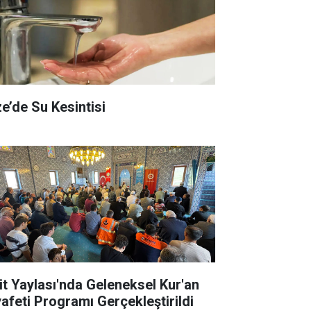
ze’de Su Kesintisi
it Yaylası'nda Geleneksel Kur'an
yafeti Programı Gerçekleştirildi