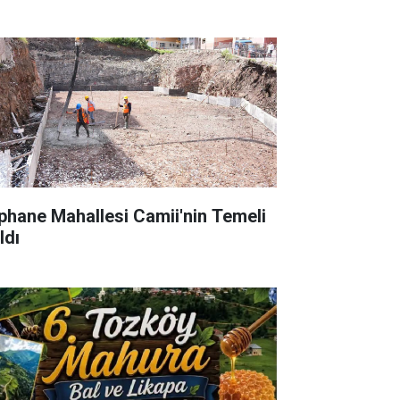
phane Mahallesi Camii'nin Temeli
ldı