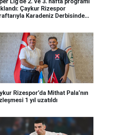
per Lig'de 2. ve 3. hafta programı
ıklandı: Çaykur Rizespor
raftarıyla Karadeniz Derbisinde
luşuyor!
ykur Rizespor’da Mithat Pala’nın
zleşmesi 1 yıl uzatıldı