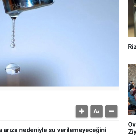
Ri
Ov
a arıza nedeniyle su verilemeyeceğini
Zi