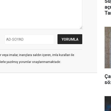
Sü
aç
Ta
Bu
veya imalar, inançlara saldırı içeren, imla kuralları ile
flerle yazılmış yorumlar onaylanmamaktadır.
Ça
sö