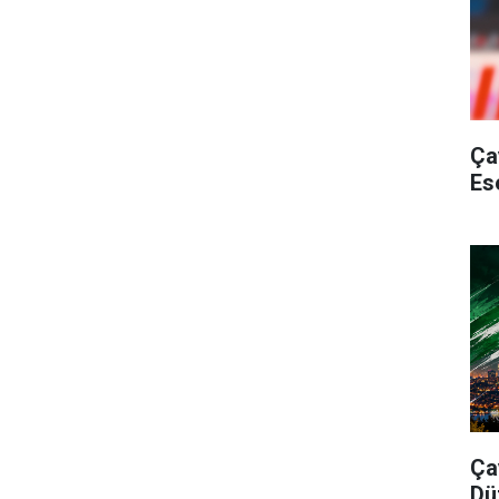
Ça
Es
Ça
Dü