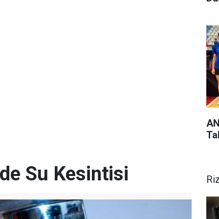
AN
Ta
de Su Kesintisi
Ri