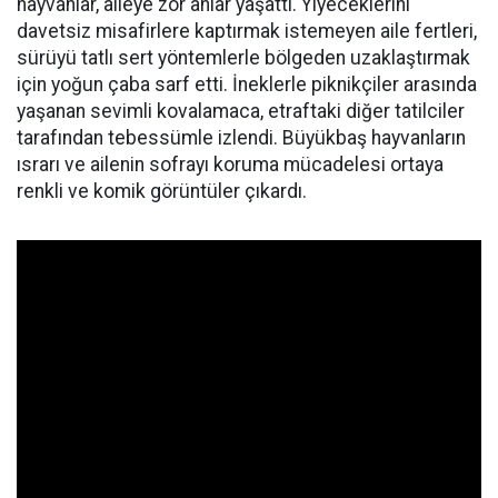
hayvanlar, aileye zor anlar yaşattı. Yiyeceklerini
davetsiz misafirlere kaptırmak istemeyen aile fertleri,
sürüyü tatlı sert yöntemlerle bölgeden uzaklaştırmak
için yoğun çaba sarf etti. İneklerle piknikçiler arasında
yaşanan sevimli kovalamaca, etraftaki diğer tatilciler
tarafından tebessümle izlendi. Büyükbaş hayvanların
ısrarı ve ailenin sofrayı koruma mücadelesi ortaya
renkli ve komik görüntüler çıkardı.