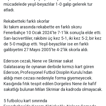
mücadelede yeşil-beyazlılar 1-0 galip gelerek tur
atladı.
Rekabetteki farklı skorlar
İki takım arasında rekabette en farklı skoru
Fenerbahçe 10 Ocak 2024'te 7-1'lik sonuçla elde etti.
Sarı-lacivertliler, rakibini üç kez 5-1, iki kez 5-2, bir kez
de 5-0 mağlup etti. Yeşil-beyazlılar ise en farklı
galibiyetini 27 Mayıs 2005'te 4-2'lik skorla aldı.
Ederson cezalı, Nene ve Skriniar sakat
Galatasaray ile oynanan derbide kırmızı kart gören
Ederson, Profesyonel Futbol Disiplin Kurulu'ndan
aldığı men cezası nedeniyle forma giyemeyecek.
Kasığında fıtık tespit edilen Dorgeles Nene ile hafif
sakatlığı bulunan Milan Skriniar da kadroda olmayacak.
5 futbolcu kart sınırında