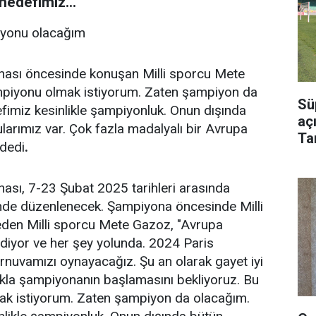
hedefimiz...
iyonu olacağım
ası öncesinde konuşan Milli sporcu Mete
piyonu olmak istiyorum. Zaten şampiyon da
Sü
fimiz kesinlikle şampiyonluk. Onun dışında
aç
ularımız var. Çok fazla madalyalı bir Avrupa
Ta
 dedi
.
Bu
sı, 7-23 Şubat 2025 tarihleri arasında
'nde düzenlenecek. Şampiyona öncesinde Milli
m eden Milli sporcu Mete Gazoz, "Avrupa
idiyor ve her şey yolunda. 2024 Paris
urnuvamızı oynayacağız. Şu an olarak gayet iyi
lıkla şampiyonanın başlamasını bekliyoruz. Bu
 istiyorum. Zaten şampiyon da olacağım.