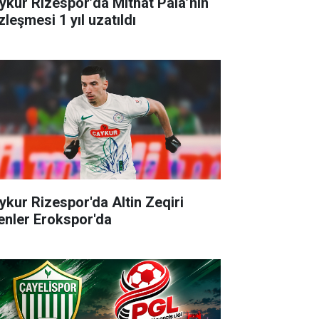
ykur Rizespor’da Mithat Pala’nın
zleşmesi 1 yıl uzatıldı
ykur Rizespor'da Altin Zeqiri
enler Erokspor'da