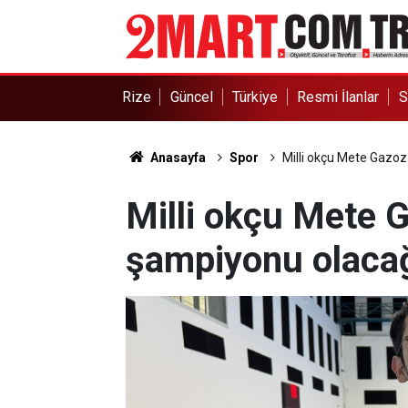
Rize
Güncel
Türkiye
Resmi İlanlar
S
Anasayfa
Spor
Milli okçu Mete Gazo
Milli okçu Mete 
şampiyonu olaca