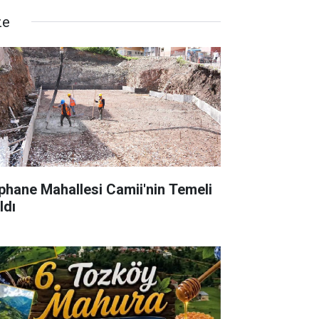
ze
phane Mahallesi Camii'nin Temeli
ldı