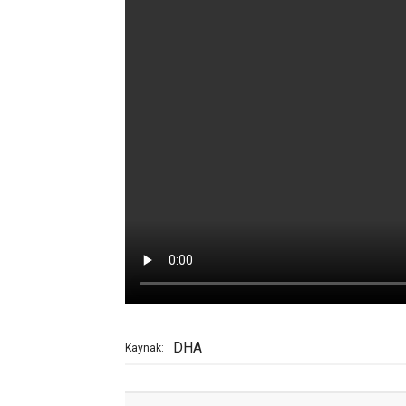
DHA
Kaynak: