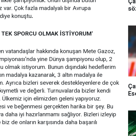
nlikle şampiyonluk. Onun dışında bütün
Ça
z var. Çok fazla madalyalı bir Avrupa
sö
 diye konuştu
.
N TEK SPORCU OLMAK İSTİYORUM'
eyen vatandaşlar hakkında konuşan Mete Gazoz,
ampiyonası'nda yine Dünya şampiyonu olup, 2
u olmak istiyorum. Bunun dışındaki hedeflerim
tın madalya kazanarak, 3 altın madalya ile
. Ayrıca bizleri severek destekleyenlere de çok
Ça
ıymetli ve değerli. Turnuvalarda bizler kendi
Es
. Ülkemiz için elimizden geleni yapıyoruz.
mesi ve beğenmesi gerçekten harika bir şey. Bu
 daha iyi hazırlanmamı sağlıyor. Bizleri izleyip
biz de onların karşısında daha başarılı