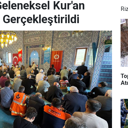
Geleneksel Kur'an
Ri
 Gerçekleştirildi
To
Atı