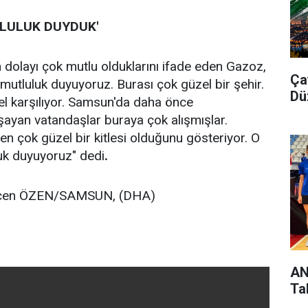
LULUK DUYDUK'
olayı çok mutlu olduklarını ifade eden Gazoz,
Ça
tluluk duyuyoruz. Burası çok güzel bir şehir.
Dü
l karşılıyor. Samsun'da daha önce
şayan vatandaşlar buraya çok alışmışlar.
ten çok güzel bir kitlesi olduğunu gösteriyor. O
uk duyuyoruz" dedi
.
ökçen ÖZEN/SAMSUN, (DHA)
AN
Ta