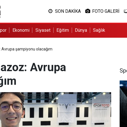
SON DAKİKA
FOTO GALERİ
por
Ekonomi
Siyaset
Eğitim
Dünya
Sağlık
z: Avrupa şampiyonu olacağım
Gazoz: Avrupa
Sp
ğım