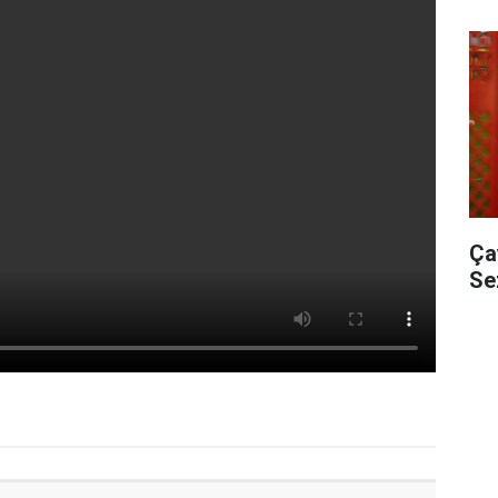
Ça
Se