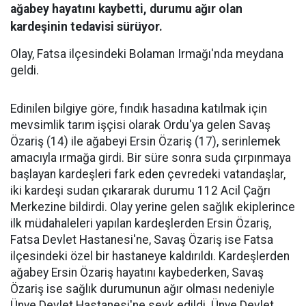
ağabey hayatını kaybetti, durumu ağır olan
kardeşinin tedavisi sürüyor.
Olay, Fatsa ilçesindeki Bolaman Irmağı'nda meydana
geldi.
Edinilen bilgiye göre, fındık hasadına katılmak için
mevsimlik tarım işçisi olarak Ordu'ya gelen Savaş
Özariş (14) ile ağabeyi Ersin Özariş (17), serinlemek
amacıyla ırmağa girdi. Bir süre sonra suda çırpınmaya
başlayan kardeşleri fark eden çevredeki vatandaşlar,
iki kardeşi sudan çıkararak durumu 112 Acil Çağrı
Merkezine bildirdi. Olay yerine gelen sağlık ekiplerince
ilk müdahaleleri yapılan kardeşlerden Ersin Özariş,
Fatsa Devlet Hastanesi'ne, Savaş Özariş ise Fatsa
ilçesindeki özel bir hastaneye kaldırıldı. Kardeşlerden
ağabey Ersin Özariş hayatını kaybederken, Savaş
Özariş ise sağlık durumunun ağır olması nedeniyle
Ünye Devlet Hastanesi'ne sevk edildi. Ünye Devlet