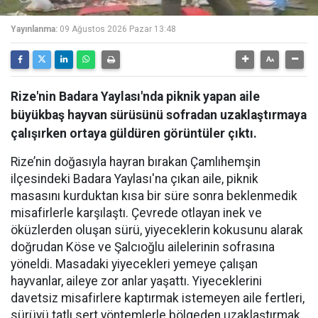
Yayınlanma:
09 Ağustos 2026 Pazar 13:48
Rize'nin Badara Yaylası'nda piknik yapan aile
büyükbaş hayvan sürüsünü sofradan uzaklaştırmaya
çalışırken ortaya güldüren görüntüler çıktı.
Rize’nin doğasıyla hayran bırakan Çamlıhemşin
ilçesindeki Badara Yaylası'na çıkan aile, piknik
masasını kurduktan kısa bir süre sonra beklenmedik
misafirlerle karşılaştı. Çevrede otlayan inek ve
öküzlerden oluşan sürü, yiyeceklerin kokusunu alarak
doğrudan Köse ve Şalcıoğlu ailelerinin sofrasına
yöneldi. Masadaki yiyecekleri yemeye çalışan
hayvanlar, aileye zor anlar yaşattı. Yiyeceklerini
davetsiz misafirlere kaptırmak istemeyen aile fertleri,
sürüyü tatlı sert yöntemlerle bölgeden uzaklaştırmak