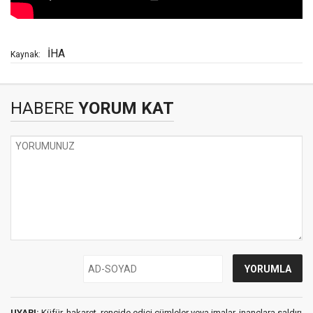
İHA
Kaynak:
HABERE
YORUM KAT
UYARI:
Küfür, hakaret, rencide edici cümleler veya imalar, inançlara saldırı