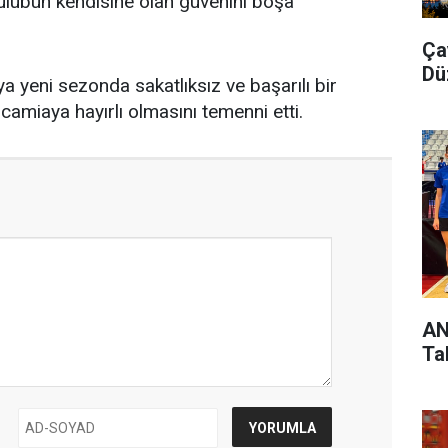
ulübün kendisine olan güvenini boşa
Ça
Dü
a yeni sezonda sakatlıksız ve başarılı bir
camiaya hayırlı olmasını temenni etti.
AN
Ta