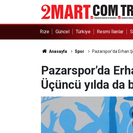
Rize
Güncel
Türkiye
Resmi İlanlar
S
Anasayfa
Spor
Pazarspor’da Erhan Şe
Pazarspor’da Erha
Üçüncü yılda da 