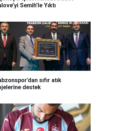
alove’yi Semih’le Yıktı
abzonspor'dan sıfır atık
ojelerine destek