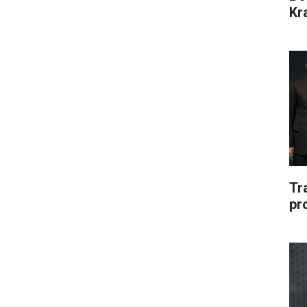
Kr
Tr
pr