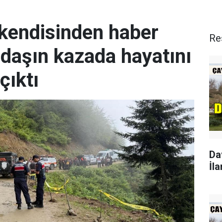
 kendisinden haber
Re
daşın kazada hayatını
çıktı
Da
İla