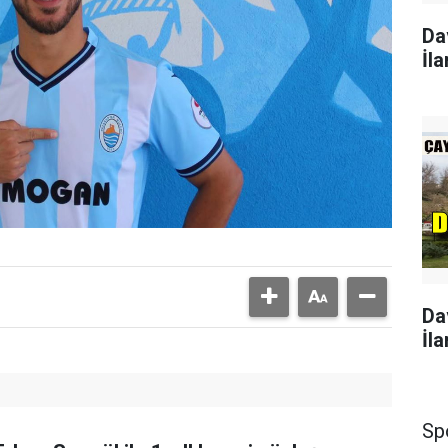
Da
İla
Da
İla
Sp