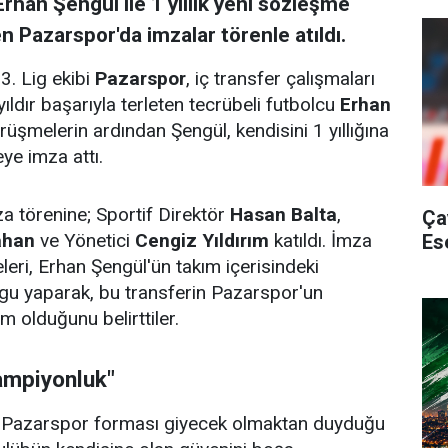
rhan Şengül ile 1 yıllık yeni sözleşme
n Pazarspor'da imzalar törenle atıldı.
3. Lig ekibi
Pazarspor
, iç transfer çalışmaları
ldır başarıyla terleten tecrübeli futbolcu
Erhan
üşmelerin ardından Şengül, kendisini 1 yıllığına
e imza attı.
za törenine; Sportif Direktör
Hasan Balta
,
Ça
ahan
ve Yönetici
Cengiz Yıldırım
katıldı. İmza
Es
eri, Erhan Şengül'ün takım içerisindeki
gu yaparak, bu transferin Pazarspor'un
 olduğunu belirttiler.
ampiyonluk"
a Pazarspor forması giyecek olmaktan duyduğu