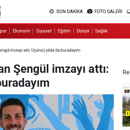
SON DAKİKA
FOTO GALERİ
por
Ekonomi
Siyaset
Eğitim
Dünya
Sağlık
ngül imzayı attı: Üçüncü yılda da buradayım
n Şengül imzayı attı:
Re
buradayım