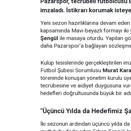
Pazarspor, tecrübeli futbolcusu E
imzaladı. İstikrarı korumak isteye
Yeni sezon hazırlıklarına devam eden 
kapsamında Mavi-beyazlı formayı iki yı
Şengül
ile masaya oturdu. Yapılan gör
daha Pazarspor’a bağlayan sözleşmey
Kulüp tesislerinde gerçekleştirilen im
Futbol Şubesi Sorumlusu
Murat Kar
töreninde konuşan yönetim kurulu üyel
tecrübesine ve aidiyet duygusuna vur
hedefleri doğrultusunda büyük bir adım
"Üçüncü Yılda da Hedefimiz Ş
İki sezonun ardından üçüncü yılda d