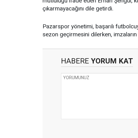
mutluluğu ifade eden Erhan Şengül, k
çıkarmayacağını dile getirdi.
Pazarspor yönetimi, başarılı futbolcuy
sezon geçirmesini dilerken, imzaların 
HABERE
YORUM KAT