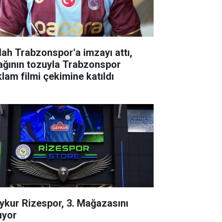
lah Trabzonspor'a imzayı attı,
ağının tozuyla Trabzonspor
klam filmi çekimine katıldı
ykur Rizespor, 3. Mağazasını
ıyor