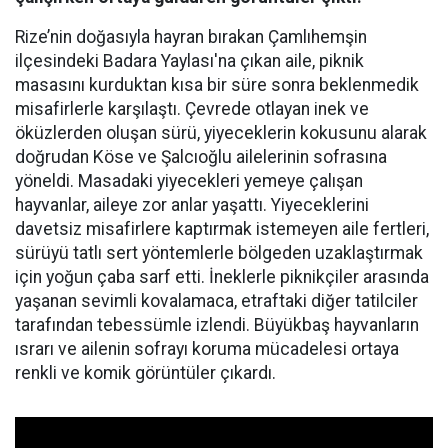
Rize’nin doğasıyla hayran bırakan Çamlıhemşin
ilçesindeki Badara Yaylası'na çıkan aile, piknik
masasını kurduktan kısa bir süre sonra beklenmedik
misafirlerle karşılaştı. Çevrede otlayan inek ve
öküzlerden oluşan sürü, yiyeceklerin kokusunu alarak
doğrudan Köse ve Şalcıoğlu ailelerinin sofrasına
yöneldi. Masadaki yiyecekleri yemeye çalışan
hayvanlar, aileye zor anlar yaşattı. Yiyeceklerini
davetsiz misafirlere kaptırmak istemeyen aile fertleri,
sürüyü tatlı sert yöntemlerle bölgeden uzaklaştırmak
için yoğun çaba sarf etti. İneklerle piknikçiler arasında
yaşanan sevimli kovalamaca, etraftaki diğer tatilciler
tarafından tebessümle izlendi. Büyükbaş hayvanların
ısrarı ve ailenin sofrayı koruma mücadelesi ortaya
renkli ve komik görüntüler çıkardı.