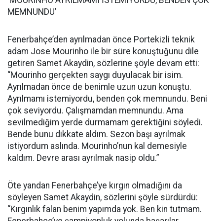
‘MOURINHO AYRILMAMI İSTEMİYORDU, BENDEN ÇOK
MEMNUNDU’
Fenerbahçe’den ayrılmadan önce Portekizli teknik
adam Jose Mourinho ile bir süre konuştuğunu dile
getiren Samet Akaydin, sözlerine şöyle devam etti:
“Mourinho gerçekten saygı duyulacak bir isim.
Ayrılmadan önce de benimle uzun uzun konuştu.
Ayrılmamı istemiyordu, benden çok memnundu. Beni
çok seviyordu. Çalışmamdan memnundu. Ama
sevilmediğim yerde durmamam gerektiğini söyledi.
Bende bunu dikkate aldım. Sezon başı ayrılmak
istiyordum aslında. Mourinho’nun kal demesiyle
kaldım. Devre arası ayrılmak nasip oldu.”
Öte yandan Fenerbahçe’ye kırgın olmadığını da
söyleyen Samet Akaydin, sözlerini şöyle sürdürdü:
“Kırgınlık falan benim yapımda yok. Ben kin tutmam.