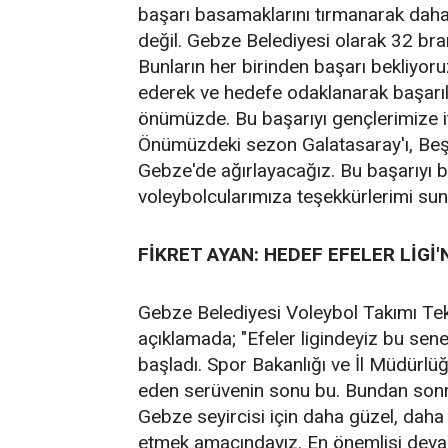
başarı basamaklarını tırmanarak dah
değil. Gebze Belediyesi olarak 32 bran
Bunların her birinden başarı bekliyoru
ederek ve hedefe odaklanarak başarılı
önümüzde. Bu başarıyı gençlerimize ith
Önümüzdeki sezon Galatasaray'ı, Beşik
Gebze'de ağırlayacağız. Bu başarıyı 
voleybolcularımıza teşekkürlerimi su
FİKRET AYAN: HEDEF EFELER LİGİ
Gebze Belediyesi Voleybol Takımı Tekn
açıklamada; "Efeler ligindeyiz bu sene
başladı. Spor Bakanlığı ve İl Müdürlüğ
eden serüvenin sonu bu. Bundan sonra 
Gebze seyircisi için daha güzel, daha k
etmek amacındayız. En önemlisi devamlı