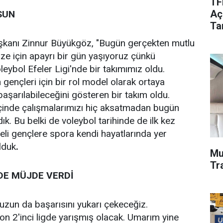
TF
Aç
SUN
Tar
kanı Zinnur Büyükgöz, "Bugün gerçekten mutlu
bze için apayrı bir gün yaşıyoruz çünkü
eybol Efeler Ligi'nde bir takımımız oldu.
gençleri için bir rol model olarak ortaya
 başarılabileceğini gösteren bir takım oldu.
 içinde çalışmalarımızı hiç aksatmadan bugün
ık. Bu belki de voleybol tarihinde de ilk kez
zeli gençlere spora kendi hayatlarında yer
lduk
.
Mu
Tr
DE MÜJDE VERDİ
zun da başarısını yukarı çekeceğiz.
 2'inci ligde yarışmış olacak. Umarım yine