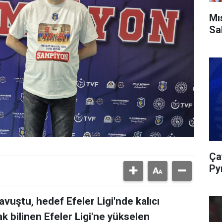
Mı
Sa
Ça
Py
uştu, hedef Efeler Ligi'nde kalıcı
k bilinen Efeler Ligi'ne yükselen