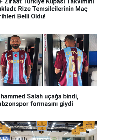
F Ziraat Türkiye Kupası Takvimini
ıkladı: Rize Temsilcilerinin Maç
ihleri Belli Oldu!
hammed Salah uçağa bindi,
abzonspor formasını giydi