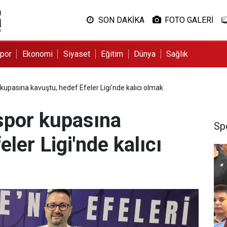
SON DAKİKA
FOTO GALERİ
por
Ekonomi
Siyaset
Eğitim
Dünya
Sağlık
pasına kavuştu, hedef Efeler Ligi'nde kalıcı olmak
por kupasına
Sp
ler Ligi'nde kalıcı