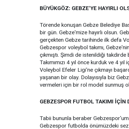
BÜYÜKGÖZ: GEBZE'YE HAYIRLI OL
Törende konuşan Gebze Belediye Baş
bir gün. Gebze'mize hayırlı olsun. Ge
gerçekten Gebze tarihinde ilk defa Vol
Gebzespor voleybol takımı, Gebze'nin 
çıkmıştı. Şimdi de istenildiği takdirde
Takımımızı 4 yıl önce kurduk ve 4 yıl
Voleybol Efeler Ligi'ne çıkmayı başard
yaşanan bir olay. Dolayısıyla biz Geb
vermeleri için bir rol model sunmuş o
GEBZESPOR FUTBOL TAKIMI İÇİN 
Tabii bununla beraber Gebzespor'umu
Gebzespor futbolda önümüzdeki sezon