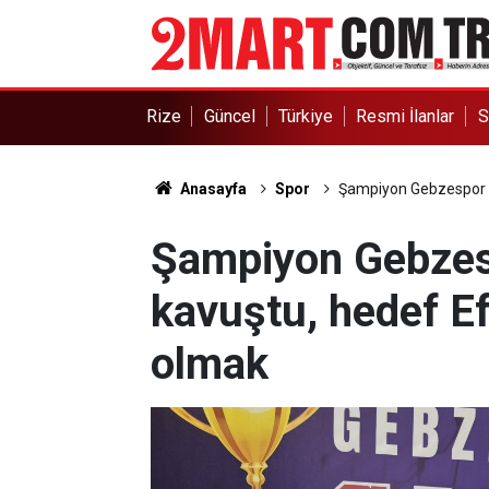
Rize
Güncel
Türkiye
Resmi İlanlar
S
Anasayfa
Spor
Şampiyon Gebzespor ku
Şampiyon Gebzes
kavuştu, hedef Efe
olmak