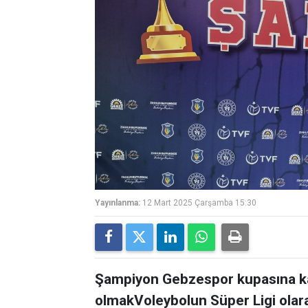
Yayınlanma:
12 Mart 2025 Çarşamba 15:30
Şampiyon Gebzespor kupasına kav
olmakVoleybolun Süper Ligi olara