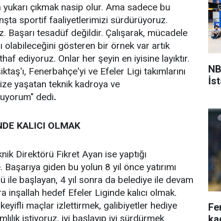
a yukarı çıkmak nasip olur. Ama sadece bu
şta sportif faaliyetlerimizi sürdürüyoruz.
z. Başarı tesadüf değildir. Çalışarak, mücadele
 olabileceğini gösteren bir örnek var artık
af ediyoruz. Onlar her şeyin en iyisine layıktır.
NB
taş'ı, Fenerbahçe'yi ve Efeler Ligi takımlarını
İs
bize yaşatan teknik kadroya ve
nuyorum" dedi
.
'NDE KALICI OLMAK
ik Direktörü Fikret Ayan ise yaptığı
. Başarıya giden bu yolun 8 yıl önce yatırımı
ü ile başlayan, 4 yıl sonra da belediye ile devam
inşallah hedef Efeler Liginde kalıcı olmak.
eyifli maçlar izlettirmek, galibiyetler hediye
Fe
lık istiyoruz, iyi başlayıp iyi sürdürmek
ka