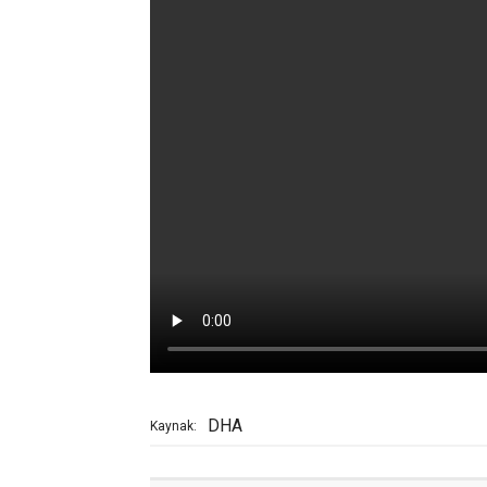
DHA
Kaynak: