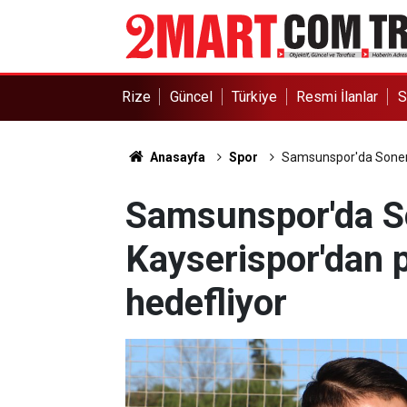
Rize
Güncel
Türkiye
Resmi İlanlar
S
Anasayfa
Spor
Samsunspor'da Soner 
Samsunspor'da S
Kayserispor'dan 
hedefliyor