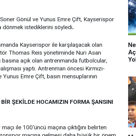
Soner Gönül ve Yunus Emre Çift, Kayserispor
dönmek istediklerini söyledi
.
Ne
smanda Kayserispor ile karşılaşacak olan
Aç
rektör Thomas Reis yönetiminde Nuri Asan
Yo
sı basına açık olan antrenmanda futbolcular,
 çalışması yaptı. Antrenman öncesi Kırmızı-
e Yunus Emre Çift, basın mensuplarının
BİR ŞEKİLDE HOCAMIZIN FORMA ŞANSINI
açı ile 100'üncü maçına çıktığını belirten
zonspor maçına gelmesi daha büyük bir önem