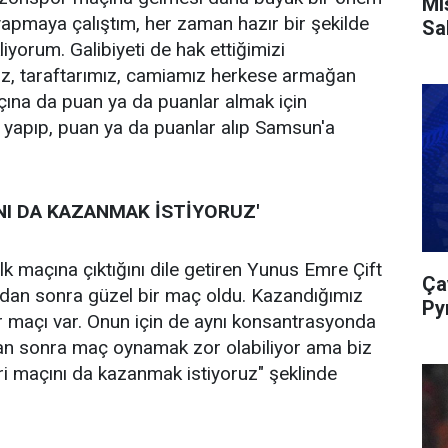
Mı
 yapmaya çalıştım, her zaman hazır bir şekilde
Sa
yorum. Galibiyeti de hak ettiğimizi
iz, taraftarımız, camiamız herkese armağan
ına da puan ya da puanlar almak için
ni yapıp, puan ya da puanlar alıp Samsun'a
NI DA KAZANMAK İSTİYORUZ'
 maçına çıktığını dile getiren Yunus Emre Çift
Ça
ndan sonra güzel bir maç oldu. Kazandığımız
Py
 maçı var. Onun için de aynı konsantrasyonda
an sonra maç oynamak zor olabiliyor ama biz
i maçını da kazanmak istiyoruz" şeklinde