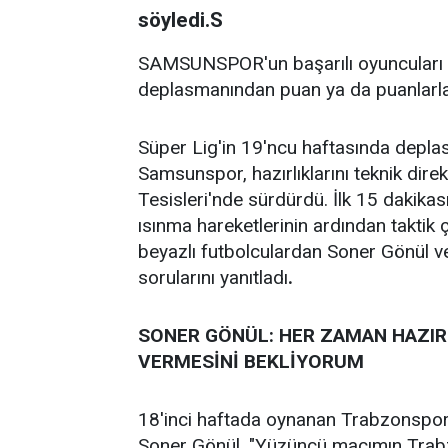
söyledi.S
SAMSUNSPOR'un başarılı oyuncuları 
deplasmanından puan ya da puanlarla 
Süper Lig'in 19'ncu haftasında depla
Samsunspor, hazırlıklarını teknik di
Tesisleri'nde sürdürdü. İlk 15 dakika
ısınma hareketlerinin ardından taktik
beyazlı futbolculardan Soner Gönül v
sorularını yanıtladı
.
SONER GÖNÜL: HER ZAMAN HAZIR 
VERMESİNİ BEKLİYORUM
18'inci haftada oynanan Trabzonspor m
Soner Gönül, "Yüzüncü maçımın Trab