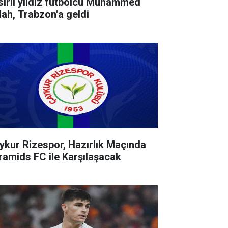
sırlı yıldız futbolcu Muhammed
lah, Trabzon'a geldi
ykur Rizespor, Hazırlık Maçında
ramids FC ile Karşılaşacak