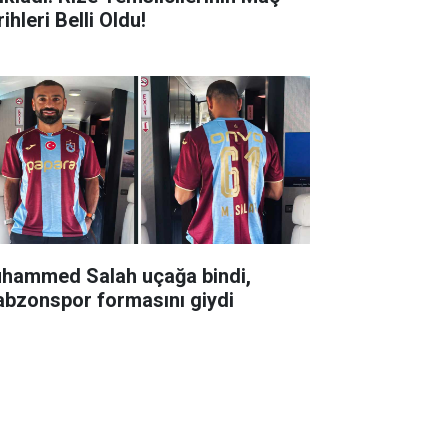
ihleri Belli Oldu!
hammed Salah uçağa bindi,
abzonspor formasını giydi