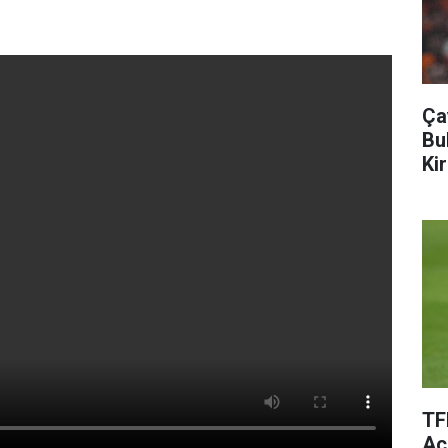
Ça
Bu
Kir
TF
Aç