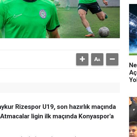
Ne
Aç
Yo
kur Rizespor U19, son hazırlık maçında
 Atmacalar ligin ilk maçında Konyaspor'a