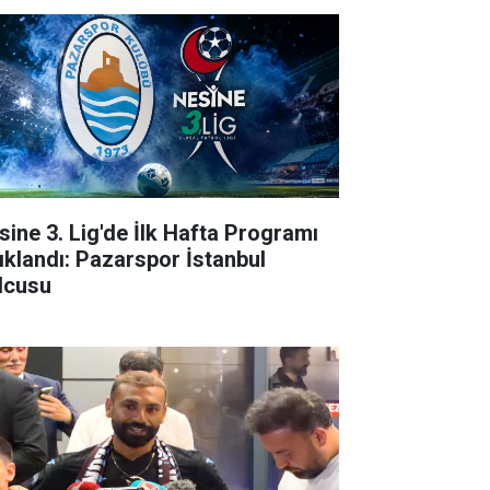
sine 3. Lig'de İlk Hafta Programı
ıklandı: Pazarspor İstanbul
lcusu