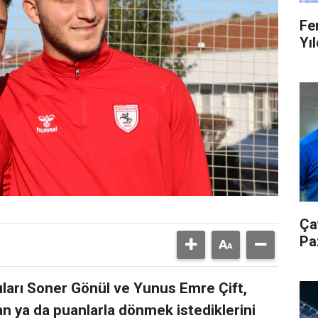
Fe
Yıl
Ça
Pa
arı Soner Gönül ve Yunus Emre Çift,
 ya da puanlarla dönmek istediklerini