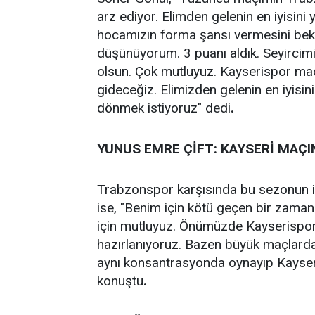
arz ediyor. Elimden gelenin en iyisini
hocamızın forma şansı vermesini bekli
düşünüyorum. 3 puanı aldık. Seyircim
olsun. Çok mutluyuz. Kayserispor maç
gideceğiz. Elimizden gelenin en iyisi
dönmek istiyoruz" dedi
.
YUNUS EMRE ÇİFT: KAYSERİ MAÇI
Trabzonspor karşısında bu sezonun ilk
ise, "Benim için kötü geçen bir zama
için mutluyuz. Önümüzde Kayserispor
hazırlanıyoruz. Bazen büyük maçlard
aynı konsantrasyonda oynayıp Kayser
konuştu
.