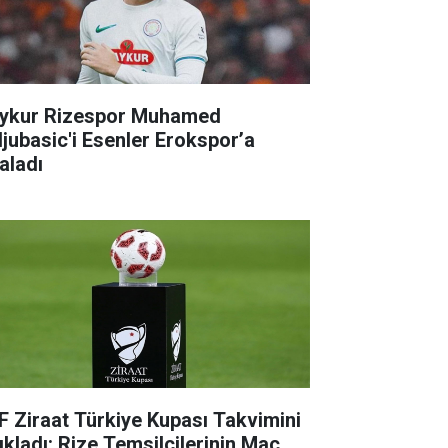
ykur Rizespor Muhamed
ljubasic'i Esenler Erokspor’a
aladı
F Ziraat Türkiye Kupası Takvimini
ıkladı: Rize Temsilcilerinin Maç