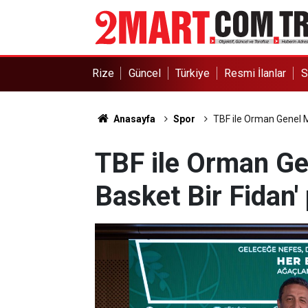
Rize
Güncel
Türkiye
Resmi İlanlar
S
Anasayfa
Spor
TBF ile Orman Genel Mü
TBF ile Orman Ge
Basket Bir Fidan' 