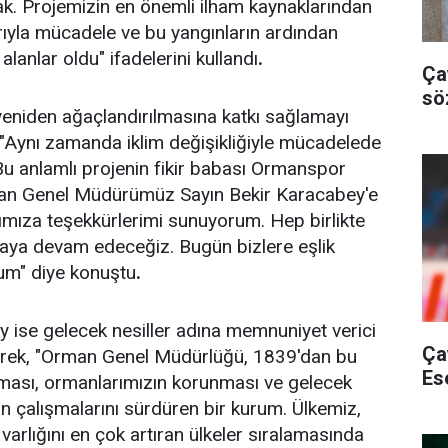
ak. Projemizin en önemli ilham kaynaklarından
arıyla mücadele ve bu yangınların ardından
anlar oldu" ifadelerini kullandı
.
Ça
sö
yeniden ağaçlandırılmasına katkı sağlamayı
, "Aynı zamanda iklim değişikliğiyle mücadelede
Bu anlamlı projenin fikir babası Ormanspor
rman Genel Müdürümüz Sayın Bekir Karacabey'e
ımıza teşekkürlerimi sunuyorum. Hep birlikte
maya devam edeceğiz. Bugün bizlere eşlik
rum" diye konuştu
.
ise gelecek nesiller adına memnuniyet verici
Ça
irterek, "Orman Genel Müdürlüğü, 1839'dan bu
Es
ılması, ormanlarımızın korunması ve gelecek
için çalışmalarını sürdüren bir kurum. Ülkemiz,
arlığını en çok artıran ülkeler sıralamasında