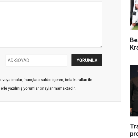
Be
Kr
veya imalar, inançlara saldırı içeren, imla kuralları ile
flerle yazılmış yorumlar onaylanmamaktadır.
Tr
pr