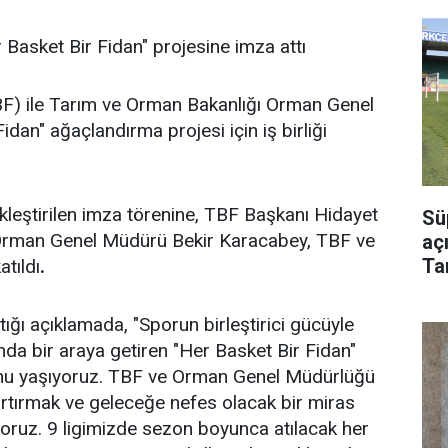
Basket Bir Fidan" projesine imza attı
) ile Tarım ve Orman Bakanlığı Orman Genel
dan" ağaçlandırma projesi için iş birliği
leştirilen imza törenine, TBF Başkanı Hidayet
Sü
 Orman Genel Müdürü Bekir Karacabey, TBF ve
aç
Ta
tıldı
.
Bu
ığı açıklamada, "Sporun birleştirici gücüyle
da bir araya getiren "Her Basket Bir Fidan"
runu yaşıyoruz. TBF ve Orman Genel Müdürlüğü
ı artırmak ve geleceğe nefes olacak bir miras
yoruz. 9 ligimizde sezon boyunca atılacak her