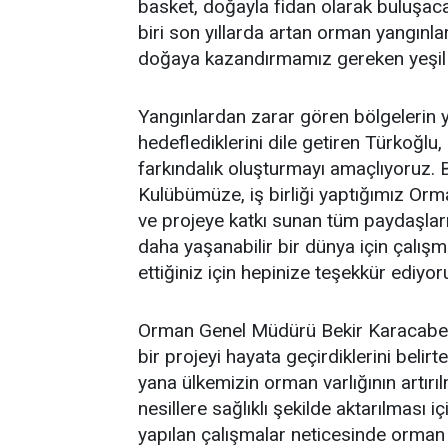
basket, doğayla fidan olarak buluşac
biri son yıllarda artan orman yangınl
doğaya kazandırmamız gereken yeşil al
Yangınlardan zarar gören bölgelerin 
hedeflediklerini dile getiren Türkoğlu
farkındalık oluşturmayı amaçlıyoruz. 
Kulübümüze, iş birliği yaptığımız O
ve projeye katkı sunan tüm paydaşlar
daha yaşanabilir bir dünya için çalış
ettiğiniz için hepinize teşekkür ediyo
Orman Genel Müdürü Bekir Karacabey 
bir projeyi hayata geçirdiklerini bel
yana ülkemizin orman varlığının artır
nesillere sağlıklı şekilde aktarılması 
yapılan çalışmalar neticesinde orman v