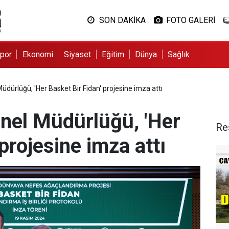
SON DAKİKA
FOTO GALERİ
por
Ekonomi
Siyaset
Eğitim
Dünya
Sağlık
dürlüğü, 'Her Basket Bir Fidan' projesine imza attı
nel Müdürlüğü, 'Her
Re
projesine imza attı