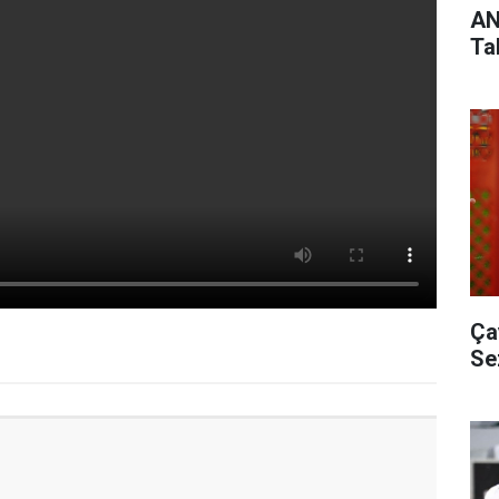
AN
Ta
Ça
Se