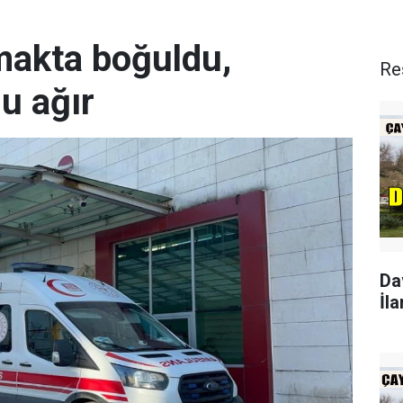
rmakta boğuldu,
Re
u ağır
Da
İla