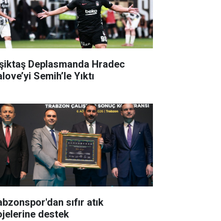
şiktaş Deplasmanda Hradec
alove’yi Semih’le Yıktı
abzonspor'dan sıfır atık
ojelerine destek