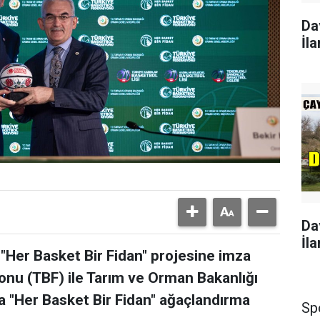
Da
İla
Da
İla
"Her Basket Bir Fidan" projesine imza
nu (TBF) ile Tarım ve Orman Bakanlığı
"Her Basket Bir Fidan" ağaçlandırma
Sp