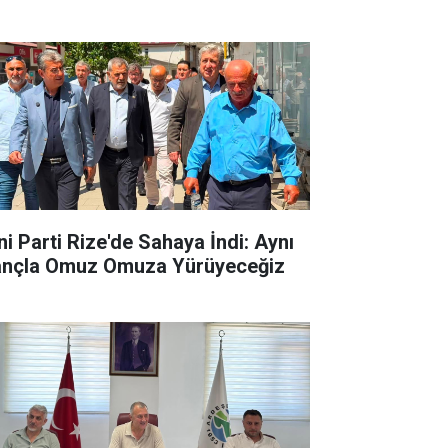
ni Parti Rize'de Sahaya İndi: Aynı
ançla Omuz Omuza Yürüyeceğiz