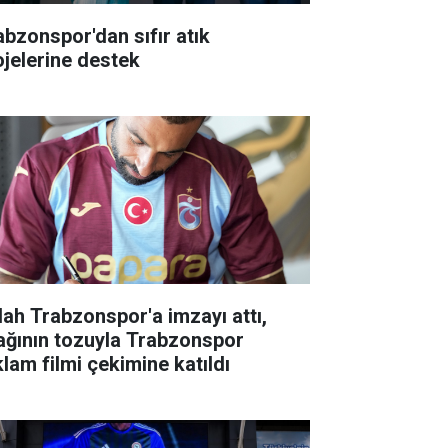
abzonspor'dan sıfır atık
ojelerine destek
lah Trabzonspor'a imzayı attı,
ağının tozuyla Trabzonspor
klam filmi çekimine katıldı