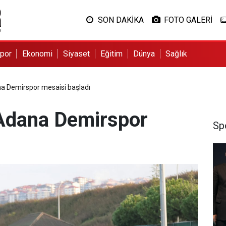
SON DAKİKA
FOTO GALERİ
por
Ekonomi
Siyaset
Eğitim
Dünya
Sağlık
a Demirspor mesaisi başladı
 Adana Demirspor
Sp