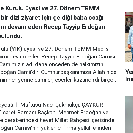
re Kurulu üyesi ve 27. Dönem TBMM
ir dizi ziyaret için geldiği baba ocağı
apımı devam eden Recep Tayyip Erdoğan
bulundu.
urulu (YİK) üyesi ve 27. Dönem TBMM Meclis
apımı devam eden Recep Tayyip Erdoğan Camisi
"Camimizin adı daha önceden de halkımızın
Ye
rdoğan Camii'dir. Cumhurbaşkanımıza Allah nice
İn
'nin her yerine camiler, eserler kazandırdı birçok
Baydaş, İl Müftüsü Naci Çakmakçı, ÇAYKUR
 Ticaret Borsası Başkanı Mehmet Erdoğan ve
ve beraberindeki heyet Millet Bahçesi içerisinde
an Camisi'nin yüklenici firma yetkililerinden