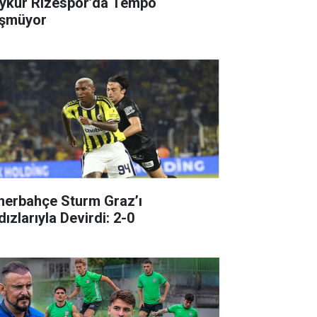
ykur Rizespor’da Tempo
şmüyor
nerbahçe Sturm Graz’ı
dızlarıyla Devirdi: 2-0