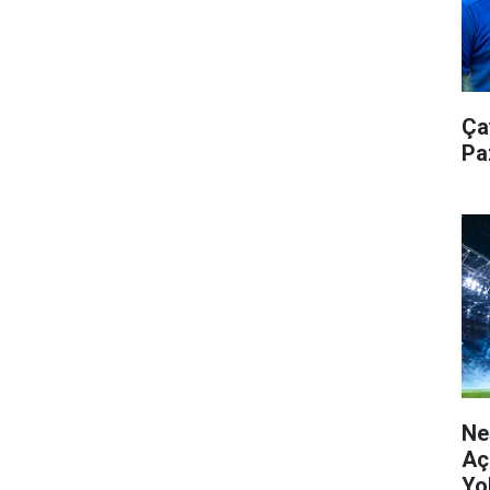
Ça
Pa
Ne
Aç
Yo