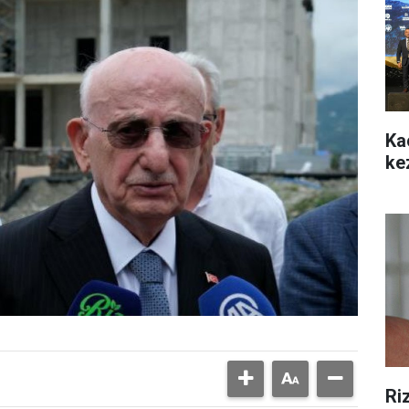
Ka
ke
Ri