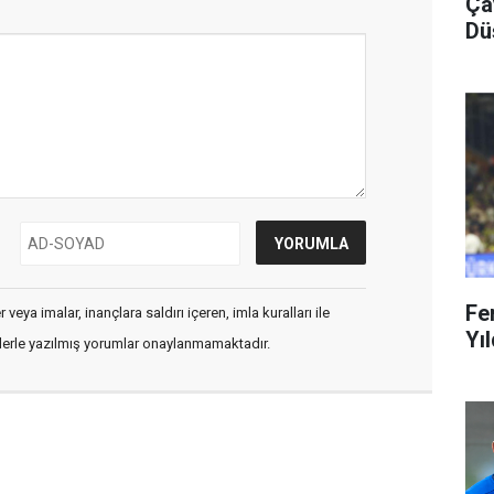
Ça
Dü
Fe
veya imalar, inançlara saldırı içeren, imla kuralları ile
Yıl
flerle yazılmış yorumlar onaylanmamaktadır.