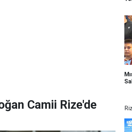
Mı
Sa
oğan Camii Rize'de
Ri