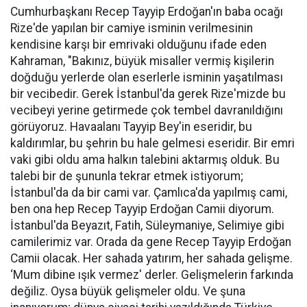
Cumhurbaşkanı Recep Tayyip Erdoğan'ın baba ocağı
Rize'de yapılan bir camiye isminin verilmesinin
kendisine karşı bir emrivaki olduğunu ifade eden
Kahraman, "Bakınız, büyük misaller vermiş kişilerin
doğduğu yerlerde olan eserlerle isminin yaşatılması
bir vecibedir. Gerek İstanbul'da gerek Rize'mizde bu
vecibeyi yerine getirmede çok tembel davranıldığını
görüyoruz. Havaalanı Tayyip Bey'in eseridir, bu
kaldırımlar, bu şehrin bu hale gelmesi eseridir. Bir emri
vaki gibi oldu ama halkın talebini aktarmış olduk. Bu
talebi bir de şununla tekrar etmek istiyorum;
İstanbul'da da bir cami var. Çamlıca'da yapılmış cami,
ben ona hep Recep Tayyip Erdoğan Camii diyorum.
İstanbul'da Beyazıt, Fatih, Süleymaniye, Selimiye gibi
camilerimiz var. Orada da gene Recep Tayyip Erdoğan
Camii olacak. Her sahada yatırım, her sahada gelişme.
‘Mum dibine ışık vermez' derler. Gelişmelerin farkında
değiliz. Oysa büyük gelişmeler oldu. Ve şuna