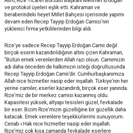
Alim, Rize Ticaret Borsası Başkanı Mehmet Erdoğan
ve protokol üyeleri eşlik etti. Kahraman ve
beraberindeki heyet Millet Bahçesi içerisinde yapımı
devam eden Recep Tayyip Erdoğan Camisi'nin
yüklenici firma yetkililerinden bilgi aldı.
Rize'ye sadece Recep Tayyip Erdoğan Camii değil
birçok eserin kazandırıldığının altını çizen Kahraman,
"Bütün emek verenlerden Allah razı olsun. Camimizin
adı daha önceden de halkımızın isteği doğrultusunda
Recep Tayyip Erdoğan Camii'dir. Cumhurbaşkanımıza
Allah nice hizmetler nasip eder inşallah. Türkiye'nin her
yerine camiler, eserler kazandırdı, birçok eser yanında.
Rize'miz de bir merkez camisi kazanmış oldu.
Kapasitesi yüksek, altyapı tesisleri güzel, fevkalade
bir eser. Bizim Rize'mizin güzelliğine bir güzellik daha
katacak. Emek verenlere teşekkürlerimi sunuyorum.
Cenab-ı Hak nice hizmetler nasip eder inşallah.
Rize'miz çok kısa zamanda fevkalade eserlere