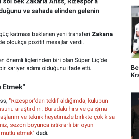
 sol bek Zakaria Ariss, Rizespor'a
olduğunu ve sahada elinden gelenin
güç katması beklenen yeni transferi
Zakaria
inde oldukça pozitif mesajlar verdi.
en önemli liglerinden biri olan Süper Lig’de
Be
ir kariyer adımı olduğunu ifade etti.
Kr
u Etmek"
iss,
"Rizespor'dan teklif aldığımda, kulübün
kusunu araştırdım. Buradaki hırs ve çalışma
daşlarım ve teknik heyetimizle birlikte çok kısa
iz, sezon boyunca istikrarlı bir oyun
a mutlu etmek"
dedi.