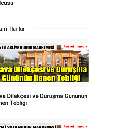
lcusu
smi İlanlar
va Dilekçesi ve Duruşma Gününün
nen Tebliği