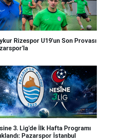
ykur Rizespor U19'un Son Provası
zarspor'la
sine 3. Lig'de İlk Hafta Programı
ıklandı: Pazarspor İstanbul