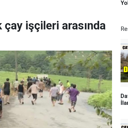
Yo
 çay işçileri arasında
Re
Da
İla