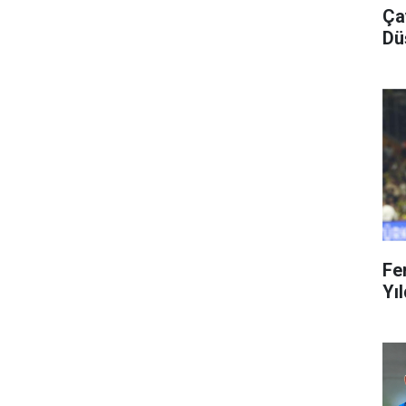
Ça
Dü
Fe
Yıl