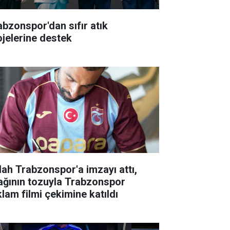
abzonspor'dan sıfır atık
ojelerine destek
lah Trabzonspor'a imzayı attı,
ağının tozuyla Trabzonspor
klam filmi çekimine katıldı