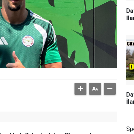
Da
İla
Da
İla
Sp