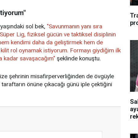
stiyorum"
Tr
pr
yaşındaki sol bek,
"Savunmanın yanı sıra
per Lig, fiziksel gücün ve taktiksel disiplinin
 hem kendimi daha da geliştirmek hem de
ilit rol oynamak istiyorum. Formayı giydiğim ilk
na kadar savaşacağım"
şeklinde konuştu.
ize şehrinin misafirperverliğinden de övgüyle
taraftarın önüne çıkacağı günü iple çektiğini
Sa
ay
re