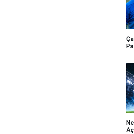
Ça
Pa
Ne
Aç