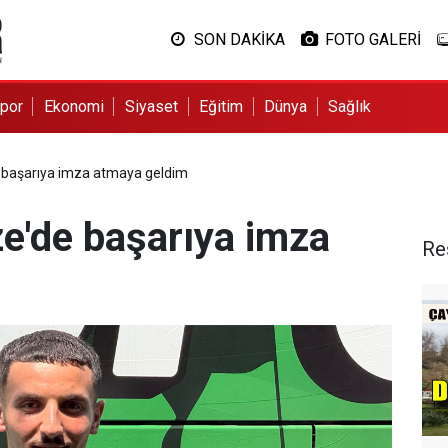
SON DAKİKA
FOTO GALERİ
por
Ekonomi
Siyaset
Eğitim
Dünya
Sağlık
e başarıya imza atmaya geldim
ze'de başarıya imza
Re