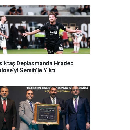
şiktaş Deplasmanda Hradec
alove’yi Semih’le Yıktı