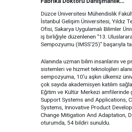
Fabrika Doktoru Danışmanlık...
Düzce Üniversitesi Mühendislik Fakült
İstanbul Gelişim Üniversitesi, Yıldız T
Ofisi, Sakarya Uygulamalı Bilimler Ün
iş birliğiyle düzenlenen "13. Uluslarar
Sempozyumu (IMSS'25)" başarıyla t
Alanında uzman bilim insanlarını ve pro
sistemleri ve hizmet teknolojileri ala
sempozyuma, 10'u aşkın ülkemiz ünive
çok sayıda akademisyen katılım sağla
Eğitim ve Kültür Merkezi amfilerinde
Support Systems and Applications, C
Systems, Innovative Product Develo
Change Mitigation And Adaptation, Dat
oturumda, 54 bildiri sunuldu.