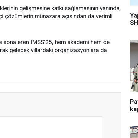
rliklerinin gelişmesine katkı sağlamasının yanında,
Ya
kçi çözümlerin münazara açısından da verimli
SH
riyle sona eren IMSS'25, hem akademi hem de
rak gelecek yıllardaki organizasyonlara da
Pa
kap