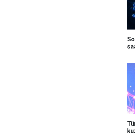
Son
sa
Tü
ku