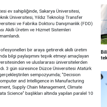
esi ev sahipliğinde, Sakarya Üniversitesi,
eknik Üniversitesi, Yıldız Teknoloji Transfer
iversitesi ve Fabrika Doktoru Danışmanlık (FDD)
ası Akıllı Üretim ve Hizmet Sistemleri
amamlandı.
fesyonelleri bir araya getirerek akıllı üretim
Bi
nında bilgi paylaşımını teşvik etmeyi amaçlayan
tek
rsitesinden ve uluslararası üniversitelerden
dı. 3 gün süresince Düzce Üniversitesi Atatürk
 gerçekleştirilen sempozyumda; "Decision
omputer and Intelligence in Manufacturing
pment, Supply Chain Management, Climate
a Science" başlıkları altında yapılan paralel 10