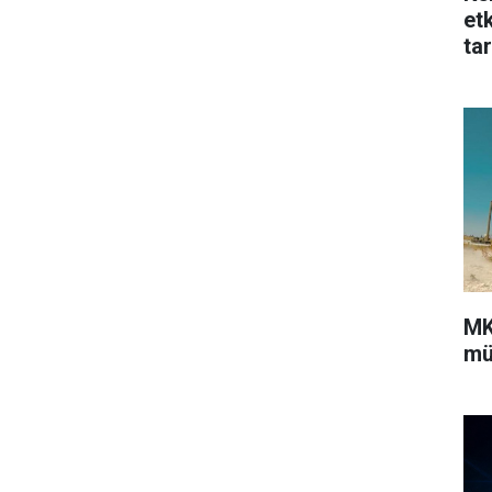
et
tar
MK
mü