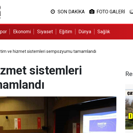
SON DAKİKA
FOTO GALERİ
por
Ekonomi
Siyaset
Eğitim
Dünya
Sağlık
üretim ve hizmet sistemleri sempozyumu tamamlandı
hizmet sistemleri
Re
amlandı