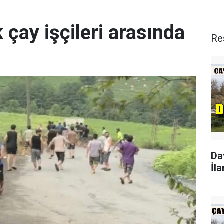
 çay işçileri arasında
Re
Da
İla