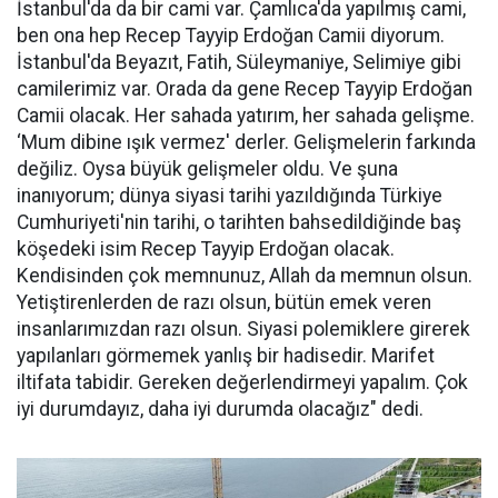
İstanbul'da da bir cami var. Çamlıca'da yapılmış cami,
ben ona hep Recep Tayyip Erdoğan Camii diyorum.
İstanbul'da Beyazıt, Fatih, Süleymaniye, Selimiye gibi
camilerimiz var. Orada da gene Recep Tayyip Erdoğan
Camii olacak. Her sahada yatırım, her sahada gelişme.
‘Mum dibine ışık vermez' derler. Gelişmelerin farkında
değiliz. Oysa büyük gelişmeler oldu. Ve şuna
inanıyorum; dünya siyasi tarihi yazıldığında Türkiye
Cumhuriyeti'nin tarihi, o tarihten bahsedildiğinde baş
köşedeki isim Recep Tayyip Erdoğan olacak.
Kendisinden çok memnunuz, Allah da memnun olsun.
Yetiştirenlerden de razı olsun, bütün emek veren
insanlarımızdan razı olsun. Siyasi polemiklere girerek
yapılanları görmemek yanlış bir hadisedir. Marifet
iltifata tabidir. Gereken değerlendirmeyi yapalım. Çok
iyi durumdayız, daha iyi durumda olacağız" dedi.