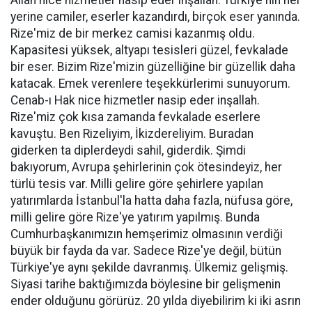
Allah nice hizmetler nasip eder inşallah. Türkiye'nin her
yerine camiler, eserler kazandırdı, birçok eser yanında.
Rize'miz de bir merkez camisi kazanmış oldu.
Kapasitesi yüksek, altyapı tesisleri güzel, fevkalade
bir eser. Bizim Rize'mizin güzelliğine bir güzellik daha
katacak. Emek verenlere teşekkürlerimi sunuyorum.
Cenab-ı Hak nice hizmetler nasip eder inşallah.
Rize'miz çok kısa zamanda fevkalade eserlere
kavuştu. Ben Rizeliyim, İkizdereliyim. Buradan
giderken ta diplerdeydi sahil, giderdik. Şimdi
bakıyorum, Avrupa şehirlerinin çok ötesindeyiz, her
türlü tesis var. Milli gelire göre şehirlere yapılan
yatırımlarda İstanbul'la hatta daha fazla, nüfusa göre,
milli gelire göre Rize'ye yatırım yapılmış. Bunda
Cumhurbaşkanımızın hemşerimiz olmasının verdiği
büyük bir fayda da var. Sadece Rize'ye değil, bütün
Türkiye'ye aynı şekilde davranmış. Ülkemiz gelişmiş.
Siyasi tarihe baktığımızda böylesine bir gelişmenin
ender olduğunu görürüz. 20 yılda diyebilirim ki iki asrın