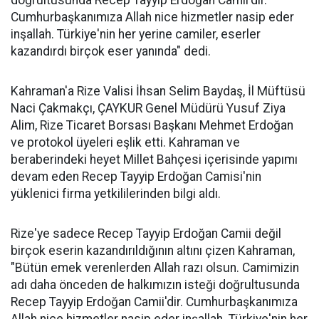
doğrultusunda Recep Tayyip Erdoğan Camii'dir.
Cumhurbaşkanımıza Allah nice hizmetler nasip eder
inşallah. Türkiye'nin her yerine camiler, eserler
kazandırdı birçok eser yanında" dedi.
Kahraman'a Rize Valisi İhsan Selim Baydaş, İl Müftüsü
Naci Çakmakçı, ÇAYKUR Genel Müdürü Yusuf Ziya
Alim, Rize Ticaret Borsası Başkanı Mehmet Erdoğan
ve protokol üyeleri eşlik etti. Kahraman ve
beraberindeki heyet Millet Bahçesi içerisinde yapımı
devam eden Recep Tayyip Erdoğan Camisi'nin
yüklenici firma yetkililerinden bilgi aldı.
Rize'ye sadece Recep Tayyip Erdoğan Camii değil
birçok eserin kazandırıldığının altını çizen Kahraman,
"Bütün emek verenlerden Allah razı olsun. Camimizin
adı daha önceden de halkımızın isteği doğrultusunda
Recep Tayyip Erdoğan Camii'dir. Cumhurbaşkanımıza