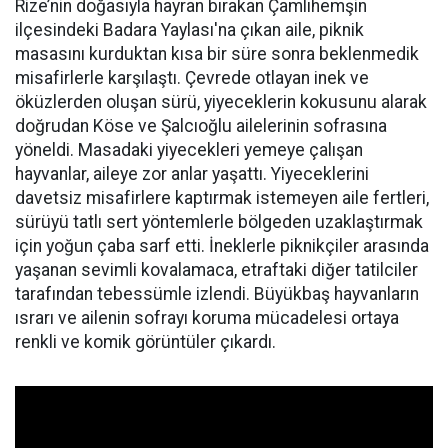
Rize’nin doğasıyla hayran bırakan Çamlıhemşin
ilçesindeki Badara Yaylası'na çıkan aile, piknik
masasını kurduktan kısa bir süre sonra beklenmedik
misafirlerle karşılaştı. Çevrede otlayan inek ve
öküzlerden oluşan sürü, yiyeceklerin kokusunu alarak
doğrudan Köse ve Şalcıoğlu ailelerinin sofrasına
yöneldi. Masadaki yiyecekleri yemeye çalışan
hayvanlar, aileye zor anlar yaşattı. Yiyeceklerini
davetsiz misafirlere kaptırmak istemeyen aile fertleri,
sürüyü tatlı sert yöntemlerle bölgeden uzaklaştırmak
için yoğun çaba sarf etti. İneklerle piknikçiler arasında
yaşanan sevimli kovalamaca, etraftaki diğer tatilciler
tarafından tebessümle izlendi. Büyükbaş hayvanların
ısrarı ve ailenin sofrayı koruma mücadelesi ortaya
renkli ve komik görüntüler çıkardı.