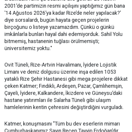
2001’de partimizin resmi açılışını yaptığımız gün bana
'14 Ağustos 2026’ya kadar Rize’de neler yapılacak?'
diye sorsalardı, bugün hayata geçen projelerin
birçoğunu o listeye yazamazdım. Çünkü o günkü
imkânlarla bunları hayal dahi edemiyorduk. Sahil Yolu
bitmemiş, hastanenin tuğlası örülmemişti;
üniversitemiz yoktu."
Ovit Tüneli, Rize-Artvin Havalimanı, İyidere Lojistik
Limanı ve deniz dolgusu üzerine inşa edilen 1053
yataklı Rize Şehir Hastanesi gibi mega projelere dikkat
çeken Katmer; Fındıklı, Ardeşen, Pazar, Çamlıhemşin,
Çayeli, İyidere, Kalkandere, İkizdere ve Güneysu’daki
hastane yatırımları ile Salarha Tüneli gibi ulaşım
hamlelerinin kentin çehresini değiştirdiğini vurguladı.
Katmer, konuşmasını "Tüm bu dev eserlerin mimarı
Cumhurbaşkanımız Sayın Recep Tayyip Erdoğan’dır.