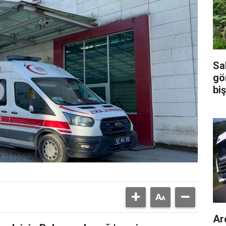
Sal
gö
biş
Ar