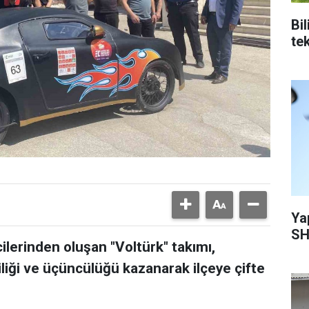
Bi
tek
Ya
SH
cilerinden oluşan "Voltürk" takımı,
liği ve üçüncülüğü kazanarak ilçeye çifte