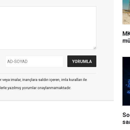
MK
mü
veya imalar, inançlara saldırı içeren, imla kuralları ile
flerle yazılmış yorumlar onaylanmamaktadır.
Son
sa