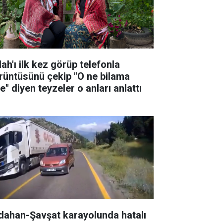
ah'ı ilk kez görüp telefonla
rüntüsünü çekip "O ne bilama
e" diyen teyzeler o anları anlattı
dahan-Şavşat karayolunda hatalı