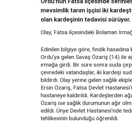
Ordu'nun Fatsa ilçesinde serinle
mevsimlik tarım işçisi iki kardeş
olan kardeşinin tedavisi sürüyor.
Olay, Fatsa ilçesindeki Bolaman Irma
Edinilen bilgiye göre, fındık hasadına 
Ordu'ya gelen Savaş Özariş (14) ile a
ırmağa girdi. Bir süre sonra suda çır
çevredeki vatandaşlar, iki kardeşi s
bildirdi. Olay yerine gelen sağlık ekip
Ersin Özariş, Fatsa Devlet Hastanesi'n
hastaneye kaldırıldı. Kardeşlerden a
Özariş ise sağlık durumunun ağır olm
edildi. Ünye Devlet Hastanesi'nde te
tehlikesinin bulunduğu öğrenildi.