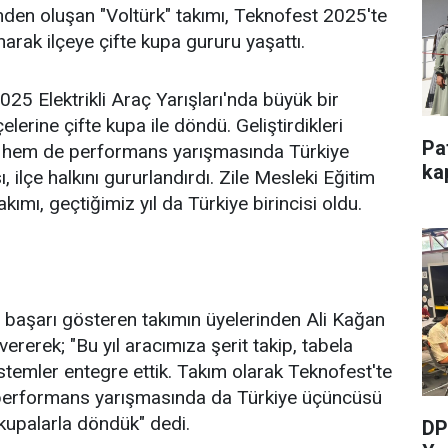
rinden oluşan "Voltürk" takımı, Teknofest 2025'te
narak ilçeye çifte kupa gururu yaşattı.
2025 Elektrikli Araç Yarışları'nda büyük bir
elerine çifte kupa ile döndü. Geliştirdikleri
Pa
liği hem de performans yarışmasında Türkiye
kap
 ilçe halkını gururlandırdı. Zile Mesleki Eğitim
ımı, geçtiğimiz yıl da Türkiye birincisi oldu.
r başarı gösteren takımın üyelerinden Ali Kağan
 vererek; "Bu yıl aracımıza şerit takip, tabela
temler entegre ettik. Takım olarak Teknofest'te
a, performans yarışmasında da Türkiye üçüncüsü
 kupalarla döndük" dedi.
DP