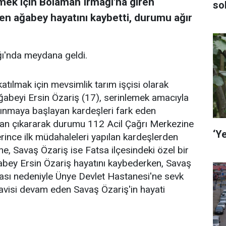
mek için Bolaman Irmağı'na giren
so
ten ağabey hayatını kaybetti, durumu ağır
ğı'nda meydana geldi.
katılmak için mevsimlik tarım işçisi olarak
ğabeyi Ersin Özariş (17), serinlemek amacıyla
pınmaya başlayan kardeşleri fark eden
udan çıkararak durumu 112 Acil Çağrı Merkezine
‘Ye
lerince ilk müdahaleleri yapılan kardeşlerden
e, Savaş Özariş ise Fatsa ilçesindeki özel bir
ğabey Ersin Özariş hayatını kaybederken, Savaş
ası nedeniyle Ünye Devlet Hastanesi'ne sevk
davisi devam eden Savaş Özariş'in hayati