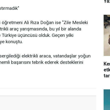
Ya
aptırmadık"
eri öğretmeni Ali Rıza Doğan ise "Zile Mesleki
rikli araç yarışmasında, bu yıl bir alanda
ise Türkiye üçüncüsü olduk. Geçen yılki
iye konuştu.
ergilediği elektrikli araca, vatandaşlar yoğun
önemli başarısını tebrik ederek desteklerini
Ke
et
tar