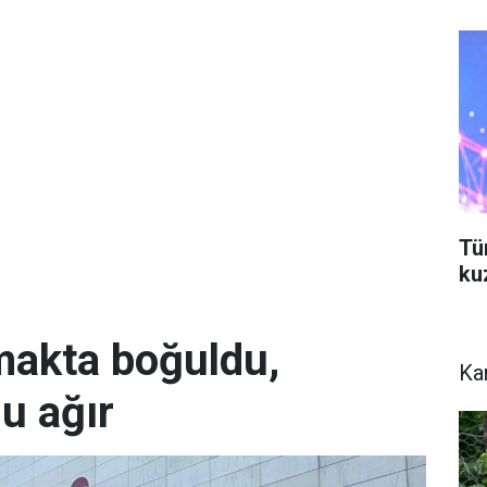
Tü
ku
rmakta boğuldu,
Ka
u ağır