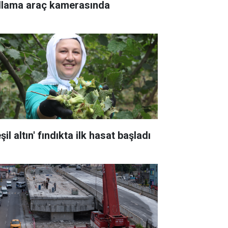
llama araç kamerasında
şil altın' fındıkta ilk hasat başladı