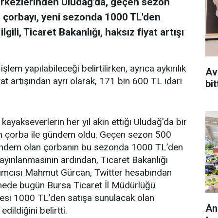
merkezlerinden Uludağ'da, geçen sezon
n çorbayı, yeni sezonda 1000 TL'den
gili, Ticaret Bakanlığı, haksız fiyat artışı
lem yapılabileceği belirtilirken, ayrıca aykırılık
Av
fiyat artışından ayrı olarak, 171 bin 600 TL idari
bit
kayakseverlerin her yıl akın ettiği Uludağ’da bir
an çorba ile gündem oldu. Geçen sezon 500
ündem olan çorbanın bu sezonda 1000 TL’den
ayınlanmasının ardından, Ticaret Bakanlığı
dımcısı Mahmut Gürcan, Twitter hesabından
tmede bugün Bursa Ticaret İl Müdürlüğü
sesi 1000 TL’den satışa sunulacak olan
An
edildiğini belirtti.