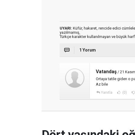
UYARI:
Küfür, hakaret, rencide edici cümleler 
yazılmamış,
Türkçe karakter kullanılmayan ve büyük har
1 Yorum
Vatandaş
/ 21 Kası
Ortaya tatile giden o p
Az bile
Yanıtla
(0)
Dört yaşındaki oğl