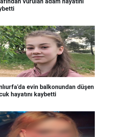
rafından vurulan adam hayatını
ybetti
nlıurfa'da evin balkonundan düşen
cuk hayatını kaybetti