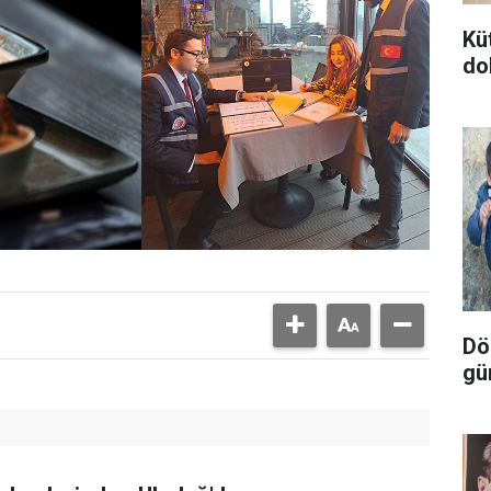
Kü
do
Dör
gü