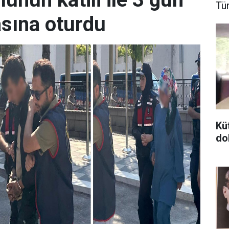
Tü
sına oturdu
Kü
do