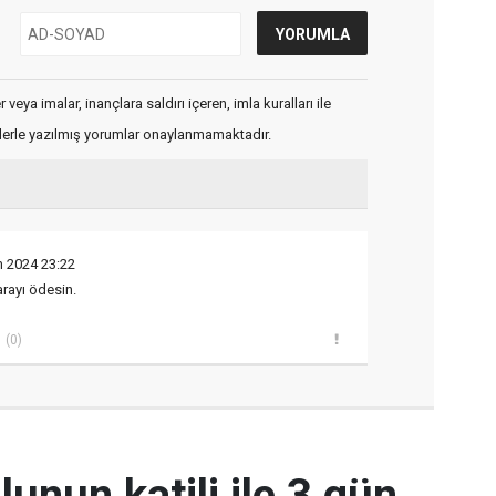
veya imalar, inançlara saldırı içeren, imla kuralları ile
flerle yazılmış yorumlar onaylanmamaktadır.
m 2024 23:22
arayı ödesin.
(0)
unun katili ile 3 gün