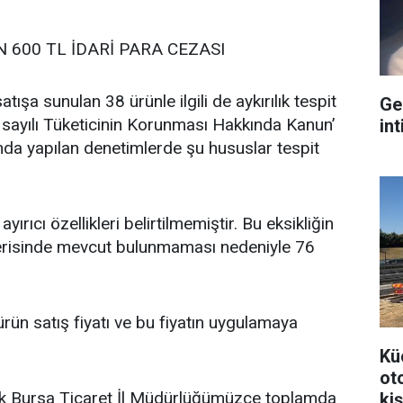
İN 600 TL İDARİ PARA CEZASI
ışa sunulan 38 ürünle ilgili de aykırılık tespit
Ge
02 sayılı Tüketicinin Korunması Hakkında Kanun’
int
ında yapılan denetimlerde şu hususlar tespit
rıcı özellikleri belirtilmemiştir. Bu eksikliğin
çerisinde mevcut bulunmaması nedeniyle 76
 ürün satış fiyatı ve bu fiyatın uygulamaya
Kü
ot
arak Bursa Ticaret İl Müdürlüğümüzce toplamda
kiş