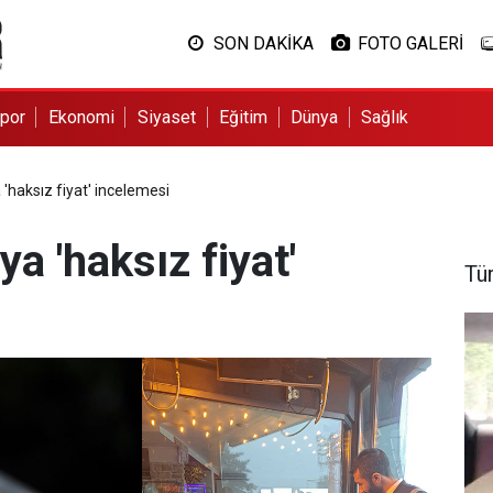
SON DAKİKA
FOTO GALERİ
por
Ekonomi
Siyaset
Eğitim
Dünya
Sağlık
 'haksız fiyat' incelemesi
ya 'haksız fiyat'
Tü