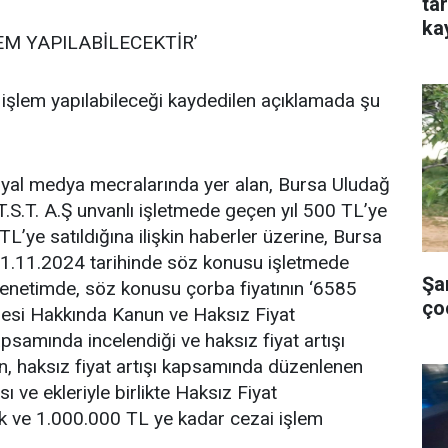
ta
ka
EM YAPILABİLECEKTİR’
 işlem yapılabileceği kaydedilen açıklamada şu
syal medya mecralarında yer alan, Bursa Uludağ
T.S.T. A.Ş unvanlı işletmede geçen yıl 500 TL’ye
TL’ye satıldığına ilişkin haberler üzerine, Bursa
21.11.2024 tarihinde söz konusu işletmede
Şa
 denetimde, söz konusu çorba fiyatının ‘6585
ço
mesi Hakkında Kanun ve Haksız Fiyat
samında incelendiği ve haksız fiyat artışı
den, haksız fiyat artışı kapsamında düzenlenen
ı ve ekleriyle birlikte Haksız Fiyat
k ve 1.000.000 TL ye kadar cezai işlem