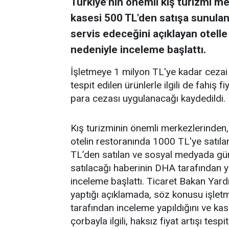
Türkiye’nin önemli kış turizmi 
kasesi 500 TL'den satışa sunula
servis edeceğini açıklayan otelle il
nedeniyle inceleme başlattı.
İşletmeye 1 milyon TL'ye kadar cezai iş
tespit edilen ürünlerle ilgili de fahiş 
para cezası uygulanacağı kaydedildi.
Kış turizminin önemli merkezlerinden, 
otelin restoranında 1000 TL'ye satıl
TL’den satılan ve sosyal medyada g
satılacağı haberinin DHA tarafından y
inceleme başlattı. Ticaret Bakan Yar
yaptığı açıklamada, söz konusu işle
tarafından inceleme yapıldığını ve ka
çorbayla ilgili, haksız fiyat artışı tespit 