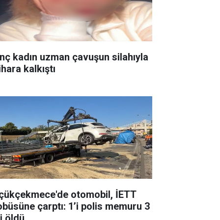
nç kadın uzman çavuşun silahıyla
ihara kalkıştı
çükçekmece'de otomobil, İETT
obüsüne çarptı: 1’i polis memuru 3
i öldü