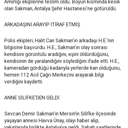
Amirliği ekiplerine teslim oldu. Boyun kısmında kesik
olan Sakman, Antalya Şehir Hastanesi'ne götürüldü.
ARKADAŞINI ARAYIP İTİRAF ETMİŞ
Polis ekipleri, Halit Can Sakman'ın arkadaşı H.E.'nin
bilgisine başvurdu. H.E., Sakman'ın olay sonrası
kendisini görüntülü aradığını, eşini öldürdüğünü,
kendisinin de yaralandığını söylediğini ifade etti. H.E.,
kameradan gördüğü kadarıyla yerlerde kan olduğunu,
hemen 112 Acil Çağrı Merkezini arayarak bilgi
verdiğini kaydetti.
ANNE SİLİFKE'DEN GELDİ
Sevcan Demir Sakman'ın Mersin’in Silifke ilçesinde
yaşayan annesi Havva Ünay, olayı haber alıp,
yakınlarıyla birlikte Antalya’ya geldi. Sabah saatlerinde