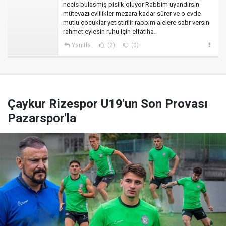
necis bulaşmiş pislik oluyor Rabbim uyandirsin
mütevazı evlilikler mezara kadar sürer ve o evde
mutlu çocuklar yetiştirilir rabbim alelere sabr versin
rahmet eylesin ruhu için elfâtıha.
Yanıtla
(2)
(0)
Çaykur Rizespor U19'un Son Provası
Pazarspor'la