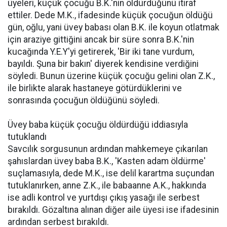
üyeleri, küçük çocuğu B.K.'nin öldürdüğünü itiraf
ettiler. Dede M.K., ifadesinde küçük çocuğun öldüğü
gün, oğlu, yani üvey babası olan B.K. ile koyun otlatmak
için araziye gittiğini ancak bir süre sonra B.K.'nin
kucağında Y.E.Y'yi getirerek, 'Bir iki tane vurdum,
bayıldı. Şuna bir bakın' diyerek kendisine verdiğini
söyledi. Bunun üzerine küçük çocuğu gelini olan Z.K.,
ile birlikte alarak hastaneye götürdüklerini ve
sonrasında çocuğun öldüğünü söyledi.
Üvey baba küçük çocuğu öldürdüğü iddiasıyla
tutuklandı
Savcılık sorgusunun ardından mahkemeye çıkarılan
şahıslardan üvey baba B.K., 'Kasten adam öldürme'
suçlamasıyla, dede M.K., ise delil karartma suçundan
tutuklanırken, anne Z.K., ile babaanne A.K., hakkında
ise adli kontrol ve yurtdışı çıkış yasağı ile serbest
bırakıldı. Gözaltına alınan diğer aile üyesi ise ifadesinin
ardından serbest bırakıldı.