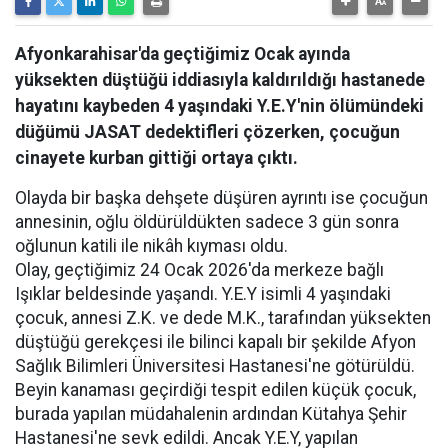
Afyonkarahisar'da geçtiğimiz Ocak ayında
yüksekten düştüğü iddiasıyla kaldırıldığı hastanede
hayatını kaybeden 4 yaşındaki Y.E.Y'nin ölümündeki
düğümü JASAT dedektifleri çözerken, çocuğun
cinayete kurban gittiği ortaya çıktı.
Olayda bir başka dehşete düşüren ayrıntı ise çocuğun
annesinin, oğlu öldürüldükten sadece 3 gün sonra
oğlunun katili ile nikâh kıyması oldu.
Olay, geçtiğimiz 24 Ocak 2026'da merkeze bağlı
Işıklar beldesinde yaşandı. Y.E.Y isimli 4 yaşındaki
çocuk, annesi Z.K. ve dede M.K., tarafından yüksekten
düştüğü gerekçesi ile bilinci kapalı bir şekilde Afyon
Sağlık Bilimleri Üniversitesi Hastanesi'ne götürüldü.
Beyin kanaması geçirdiği tespit edilen küçük çocuk,
burada yapılan müdahalenin ardından Kütahya Şehir
Hastanesi'ne sevk edildi. Ancak Y.E.Y, yapılan