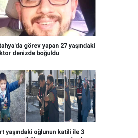
tahya'da görev yapan 27 yaşındaki
ktor denizde boğuldu
t yaşındaki oğlunun katili ile 3