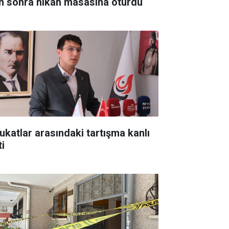
n sonra nikâh masasına oturdu
ukatlar arasındaki tartışma kanlı
ti