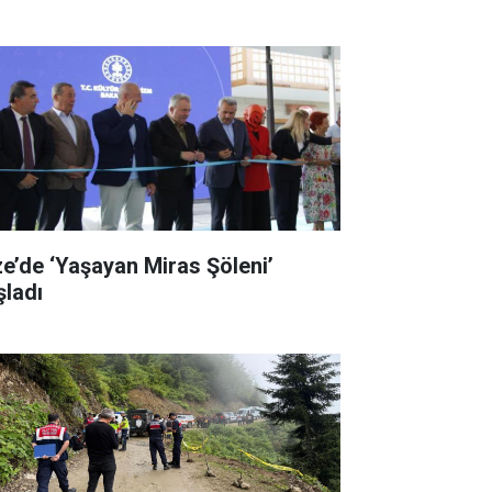
ze’de ‘Yaşayan Miras Şöleni’
şladı