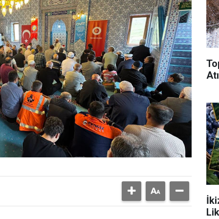
To
Atı
İk
Li