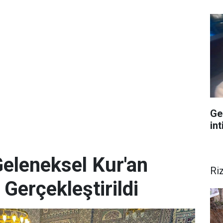
Ge
int
Geleneksel Kur'an
Ri
 Gerçekleştirildi