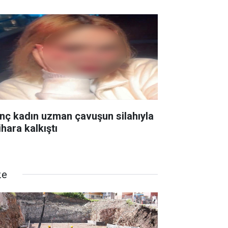
nç kadın uzman çavuşun silahıyla
ihara kalkıştı
ze