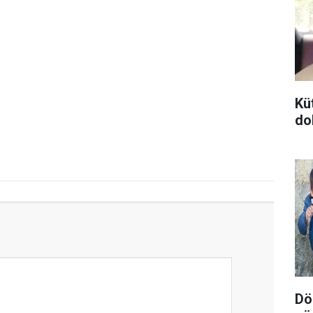
Kü
do
Dör