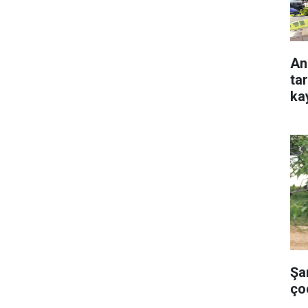
An
ta
ka
Şa
ço