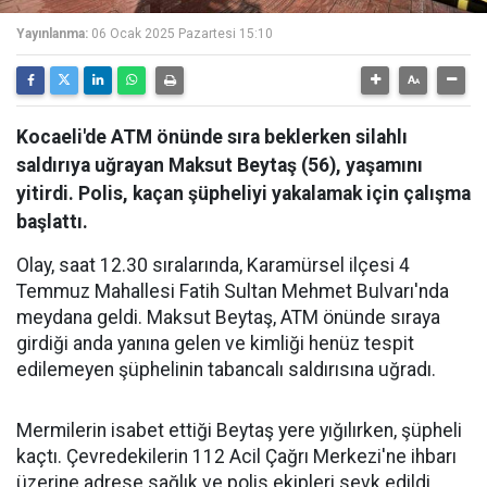
Yayınlanma:
06 Ocak 2025 Pazartesi 15:10
Kocaeli'de ATM önünde sıra beklerken silahlı
saldırıya uğrayan Maksut Beytaş (56), yaşamını
yitirdi. Polis, kaçan şüpheliyi yakalamak için çalışma
başlattı.
Olay, saat 12.30 sıralarında, Karamürsel ilçesi 4
Temmuz Mahallesi Fatih Sultan Mehmet Bulvarı'nda
meydana geldi. Maksut Beytaş, ATM önünde sıraya
girdiği anda yanına gelen ve kimliği henüz tespit
edilemeyen şüphelinin tabancalı saldırısına uğradı.
Mermilerin isabet ettiği Beytaş yere yığılırken, şüpheli
kaçtı. Çevredekilerin 112 Acil Çağrı Merkezi'ne ihbarı
üzerine adrese sağlık ve polis ekipleri sevk edildi.