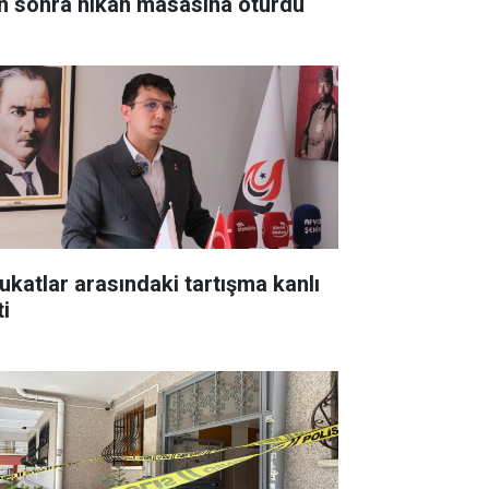
n sonra nikâh masasına oturdu
ukatlar arasındaki tartışma kanlı
ti