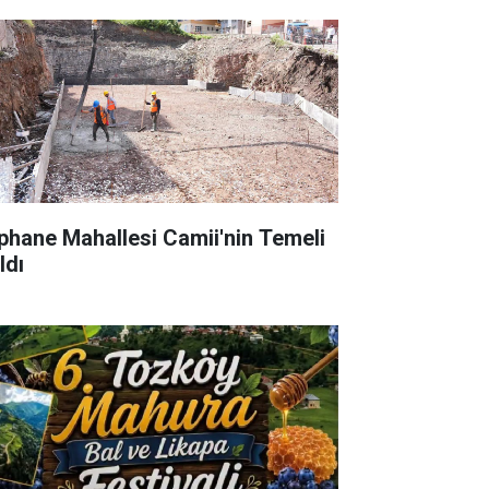
phane Mahallesi Camii'nin Temeli
ldı