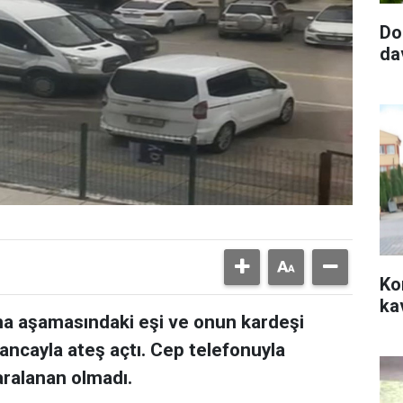
Do
da
Ko
ka
 aşamasındaki eşi ve onun kardeşi
ancayla ateş açtı. Cep telefonuyla
aralanan olmadı.