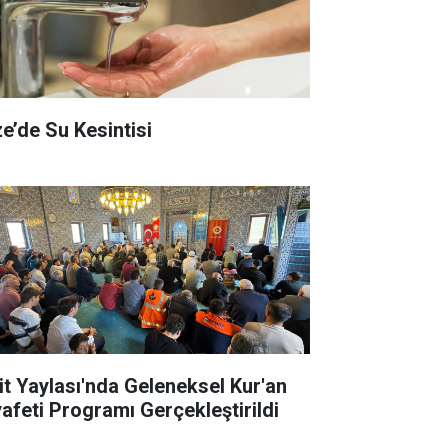
ze’de Su Kesintisi
it Yaylası'nda Geleneksel Kur'an
yafeti Programı Gerçekleştirildi