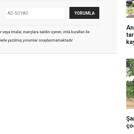
An
veya imalar, inançlara saldırı içeren, imla kuralları ile
ta
flerle yazılmış yorumlar onaylanmamaktadır.
ka
Şa
ço