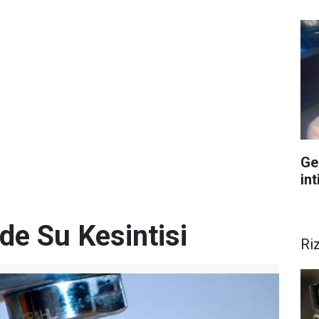
Ge
int
de Su Kesintisi
Ri