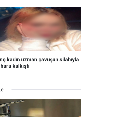
nç kadın uzman çavuşun silahıyla
ihara kalkıştı
ze