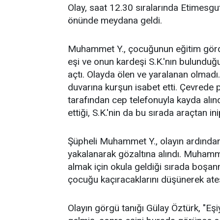
Olay, saat 12.30 sıralarında Etimesgu
önünde meydana geldi.
Muhammet Y., çocuğunun eğitim gör
eşi ve onun kardeşi S.K.'nın bulundu
açtı. Olayda ölen ve yaralanan olmadı.
duvarına kurşun isabet etti. Çevrede p
tarafından cep telefonuyla kayda alı
ettiği, S.K.'nin da bu sırada araçtan i
Şüpheli Muhammet Y., olayın ardından
yakalanarak gözaltına alındı. Muhamm
almak için okula geldiği sırada boşa
çocuğu kaçıracaklarını düşünerek ateş 
Olayın görgü tanığı Gülay Öztürk, "