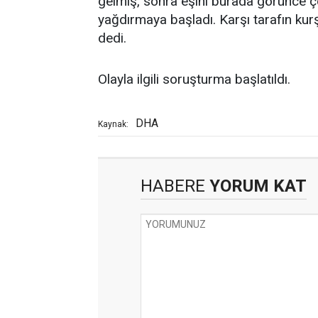
gelmiş, sonra eşini burada görünce ç
yağdırmaya başladı. Karşı tarafın ku
dedi.
Olayla ilgili soruşturma başlatıldı.
DHA
Kaynak:
HABERE
YORUM KAT