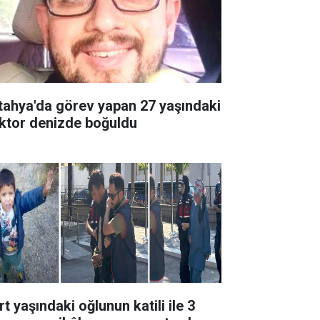
tahya'da görev yapan 27 yaşındaki
ktor denizde boğuldu
t yaşındaki oğlunun katili ile 3