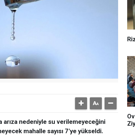
Ri
Ov
a arıza nedeniyle su verilemeyeceğini
Zi
meyecek mahalle sayısı 7’ye yükseldi.