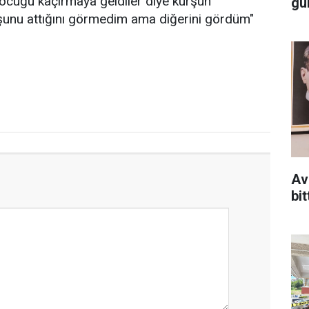
ocuğu kaçırmaya geldiler diye kurşun
gü
rşunu attığını görmedim ama diğerini gördüm"
Av
bit