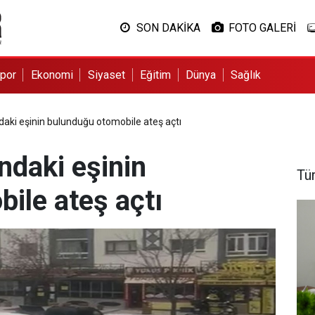
SON DAKİKA
FOTO GALERİ
por
Ekonomi
Siyaset
Eğitim
Dünya
Sağlık
ki eşinin bulunduğu otomobile ateş açtı
daki eşinin
Tü
ile ateş açtı