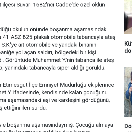
t ilçesi Süvari 1682'nci Cadde'de özel oklun
düğü okulun önünde boşanma aşamasındaki
ğu 41 ASZ 825 plakalı otomobile tabancayla ateş
Kü
 S.K.'ye ait otomobile ve yandaki binanın
do
aniğe yol açan saldırı, bölgedeki bir kişi
ndı. Görüntüde Muhammet Y.'nin tabanca ile ateş
nip, yanındaki tabancayla siper aldığı görüldü.
 Etimesgut İlçe Emniyet Müdürlüğü ekiplerince
et Y. ifadesinde, kendisinde kalan çocuğunu
nma aşamasındaki eşi ve kardeşini gördüğünü,
ettiğini ileri sürdü.
Eşiyle boşanma aşamasındaymış. Çocuğu almaya
Dör