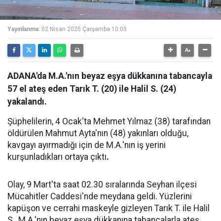
Yayınlanma:
02 Nisan 2025 Çarşamba 10:03
ADANA'da M.A.'nın beyaz eşya dükkanına tabancayla
57 el ateş eden Tarık T. (20) ile Halil S. (24)
yakalandı.
Şüphelilerin, 4 Ocak'ta Mehmet Yılmaz (38) tarafından
öldürülen Mahmut Ayta'nın (48) yakınları olduğu,
kavgayı ayırmadığı için de M.A.'nın iş yerini
kurşunladıkları ortaya çıktı
.
Olay, 9 Mart'ta saat 02.30 sıralarında Seyhan ilçesi
Mücahitler Caddesi'nde meydana geldi. Yüzlerini
kapüşon ve cerrahi maskeyle gizleyen Tarık T. ile Halil
S., M.A.'nın beyaz eşya dükkanına tabancalarla ateş