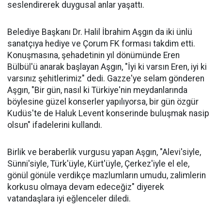
seslendirerek duygusal anlar yaşattı.
Belediye Başkanı Dr. Halil İbrahim Aşgın da iki ünlü
sanatçıya hediye ve Çorum FK forması takdim etti.
Konuşmasına, şehadetinin yıl dönümünde Eren
Bülbül'ü anarak başlayan Aşgın, "İyi ki varsın Eren, iyi ki
varsınız şehitlerimiz" dedi. Gazze'ye selam gönderen
Aşgın, "Bir gün, nasıl ki Türkiye'nin meydanlarında
böylesine güzel konserler yapılıyorsa, bir gün özgür
Kudüs'te de Haluk Levent konserinde buluşmak nasip
olsun" ifadelerini kullandı.
Birlik ve beraberlik vurgusu yapan Aşgın, "Alevi'siyle,
Sünni'siyle, Türk'üyle, Kürt'üyle, Çerkez'iyle el ele,
gönül gönüle verdikçe mazlumların umudu, zalimlerin
korkusu olmaya devam edeceğiz" diyerek
vatandaşlara iyi eğlenceler diledi.