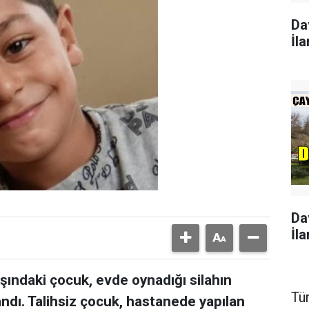
Da
İla
Da
İla
aşındaki çocuk, evde oynadığı silahın
Tü
ndı. Talihsiz çocuk, hastanede yapılan