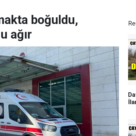
rmakta boğuldu,
Re
u ağır
Da
İla