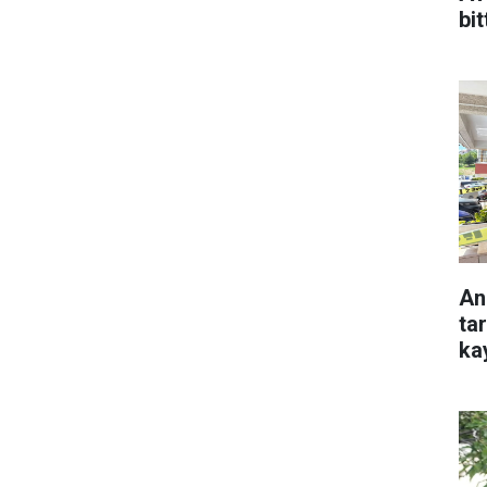
bit
An
ta
ka