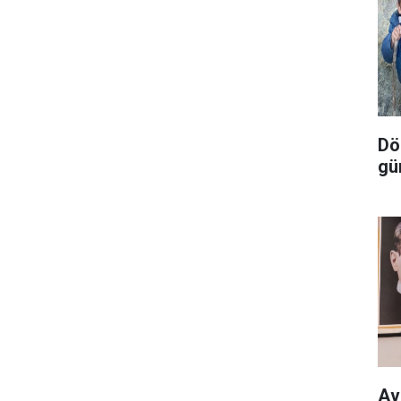
Dör
gü
Av