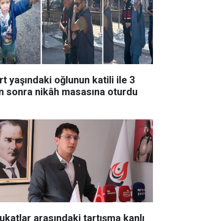
t yaşındaki oğlunun katili ile 3
n sonra nikâh masasına oturdu
ukatlar arasındaki tartışma kanlı