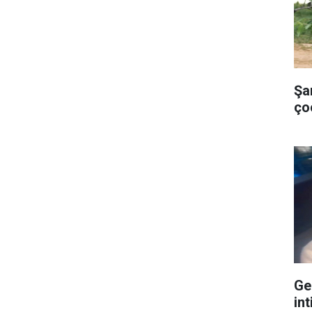
Şa
ço
Ge
int