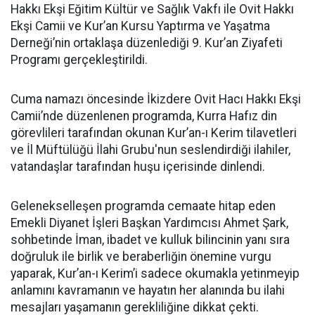
Hakkı Ekşi Eğitim Kültür ve Sağlık Vakfı ile Ovit Hakkı
Ekşi Camii ve Kur’an Kursu Yaptırma ve Yaşatma
Derneği’nin ortaklaşa düzenlediği 9. Kur’an Ziyafeti
Programı gerçekleştirildi.
Cuma namazı öncesinde İkizdere Ovit Hacı Hakkı Ekşi
Camii’nde düzenlenen programda, Kurra Hafız din
görevlileri tarafından okunan Kur’an-ı Kerim tilavetleri
ve İl Müftülüğü İlahi Grubu'nun seslendirdiği ilahiler,
vatandaşlar tarafından huşu içerisinde dinlendi.
Gelenekselleşen programda cemaate hitap eden
Emekli Diyanet İşleri Başkan Yardımcısı Ahmet Şark,
sohbetinde İman, ibadet ve kulluk bilincinin yanı sıra
doğruluk ile birlik ve beraberliğin önemine vurgu
yaparak, Kur’an-ı Kerim’i sadece okumakla yetinmeyip
anlamını kavramanın ve hayatın her alanında bu ilahi
mesajları yaşamanın gerekliliğine dikkat çekti.