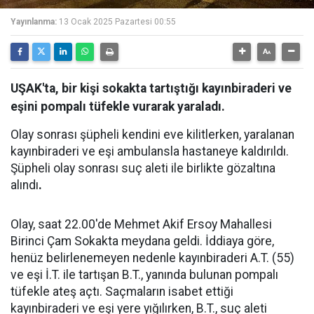
Yayınlanma:
13 Ocak 2025 Pazartesi 00:55
UŞAK'ta, bir kişi sokakta tartıştığı kayınbiraderi ve
eşini pompalı tüfekle vurarak yaraladı.
Olay sonrası şüpheli kendini eve kilitlerken, yaralanan
kayınbiraderi ve eşi ambulansla hastaneye kaldırıldı.
Şüpheli olay sonrası suç aleti ile birlikte gözaltına
alındı
.
Olay, saat 22.00'de Mehmet Akif Ersoy Mahallesi
Birinci Çam Sokakta meydana geldi. İddiaya göre,
henüz belirlenemeyen nedenle kayınbiraderi A.T. (55)
ve eşi İ.T. ile tartışan B.T., yanında bulunan pompalı
tüfekle ateş açtı. Saçmaların isabet ettiği
kayınbiraderi ve eşi yere yığılırken, B.T., suç aleti