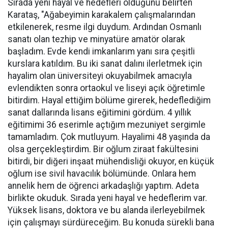
Sırada yeni hayal ve hedefleri olduğunu belirten
Karataş, "Ağabeyimin karakalem çalışmalarından
etkilenerek, resme ilgi duydum. Ardından Osmanlı
sanatı olan tezhip ve minyatüre amatör olarak
başladım. Evde kendi imkanlarım yanı sıra çeşitli
kurslara katıldım. Bu iki sanat dalını ilerletmek için
hayalim olan üniversiteyi okuyabilmek amacıyla
evlendikten sonra ortaokul ve liseyi açık öğretimle
bitirdim. Hayal ettiğim bölüme girerek, hedeflediğim
sanat dallarında lisans eğitimini gördüm. 4 yıllık
eğitimimi 36 eserimle açtığım mezuniyet sergimle
tamamladım. Çok mutluyum. Hayalimi 48 yaşında da
olsa gerçekleştirdim. Bir oğlum ziraat fakültesini
bitirdi, bir diğeri inşaat mühendisliği okuyor, en küçük
oğlum ise sivil havacılık bölümünde. Onlara hem
annelik hem de öğrenci arkadaşlığı yaptım. Adeta
birlikte okuduk. Sırada yeni hayal ve hedeflerim var.
Yüksek lisans, doktora ve bu alanda ilerleyebilmek
için çalışmayı sürdüreceğim. Bu konuda sürekli bana