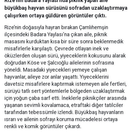
Rize'nin Badara Yaylası'nda piknik yapan aile
büyükbaş hayvan sürüsünü sofradan uzaklaştırmaya
çalışırken ortaya güldüren görüntüler çıktı.
Rize’nin doğasıyla hayran bırakan Çamlıhemşin
ilçesindeki Badara Yaylası'na çıkan aile, piknik
masasını kurduktan kısa bir süre sonra beklenmedik
misafirlerle karşılaştı. Çevrede otlayan inek ve
öküzlerden oluşan sürü, yiyeceklerin kokusunu alarak
doğrudan Köse ve Şalcıoğlu ailelerinin sofrasına
yöneldi. Masadaki yiyecekleri yemeye çalışan
hayvanlar, aileye zor anlar yaşattı. Yiyeceklerini
davetsiz misafirlere kaptırmak istemeyen aile fertleri,
sürüyü tatlı sert yöntemlerle bölgeden uzaklaştırmak
için yoğun çaba sarf etti. İneklerle piknikçiler arasında
yaşanan sevimli kovalamaca, etraftaki diğer tatilciler
tarafından tebessümle izlendi. Büyükbaş hayvanların
ısrarı ve ailenin sofrayı koruma mücadelesi ortaya
renkli ve komik görüntüler çıkardı.