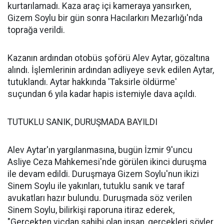
kurtarılamadı. Kaza araç içi kameraya yansırken,
Gizem Soylu bir gün sonra Hacılarkırı Mezarlığı'nda
toprağa verildi.
Kazanın ardından otobüs şoförü Alev Aytar, gözaltına
alındı. İşlemlerinin ardından adliyeye sevk edilen Aytar,
tutuklandı. Aytar hakkında 'Taksirle öldürme'
suçundan 6 yıla kadar hapis istemiyle dava açıldı.
TUTUKLU SANIK, DURUŞMADA BAYILDI
Alev Aytar'ın yargılanmasına, bugün İzmir 9'uncu
Asliye Ceza Mahkemesi'nde görülen ikinci duruşma
ile devam edildi. Duruşmaya Gizem Soylu'nun ikizi
Sinem Soylu ile yakınları, tutuklu sanık ve taraf
avukatları hazır bulundu. Duruşmada söz verilen
Sinem Soylu, bilirkişi raporuna itiraz ederek,
"Gerçekten vicdan sahibi olan insan, gerçekleri söyler.