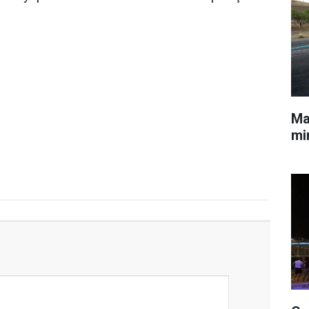
Mal
min