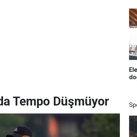
El
do
’da Tempo Düşmüyor
Sp