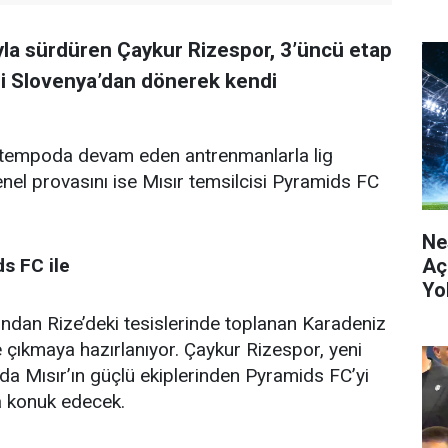
ıyla sürdüren Çaykur Rizespor, 3’üncü etap
ği Slovenya’dan dönerek kendi
 tempoda devam eden antrenmanlarla lig
enel provasını ise Mısır temsilcisi Pyramids FC
Ne
Aç
s FC ile
Yo
ndan Rize’deki tesislerinde toplanan Karadeniz
ne çıkmaya hazırlanıyor. Çaykur Rizespor, yeni
da Mısır’ın güçlü ekiplerinden Pyramids FC’yi
a konuk edecek.