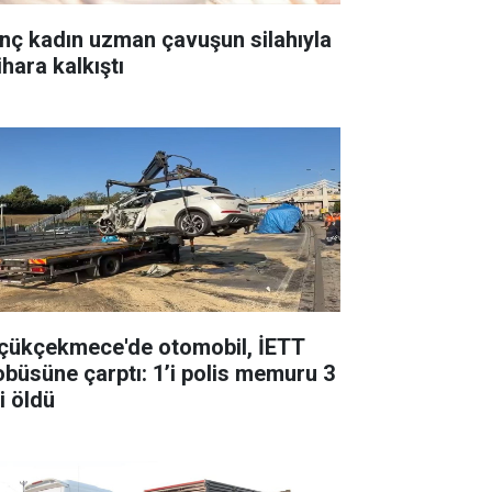
nç kadın uzman çavuşun silahıyla
ihara kalkıştı
çükçekmece'de otomobil, İETT
obüsüne çarptı: 1’i polis memuru 3
i öldü