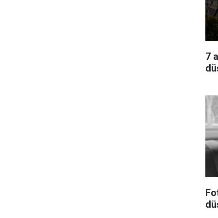
7 
dü
Fo
dü