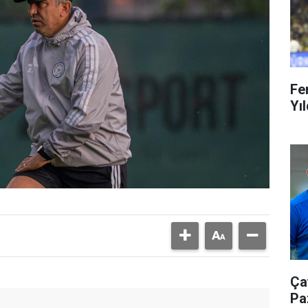
Fe
Yıl
Ça
Pa