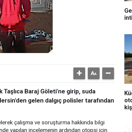
Ge
int
Taşlıca Baraj Göleti'ne girip, suda
Kü
ot
ersin'den gelen dalgıç polisler tarafından
kiş
elerek çalışma ve soruşturma hakkında bilgi
rinde yapılan incelemenin ardından otopsi için