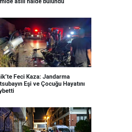
mide asılı halde bulundu
nik’te Feci Kaza: Jandarma
tsubayın Eşi ve Çocuğu Hayatını
ybetti