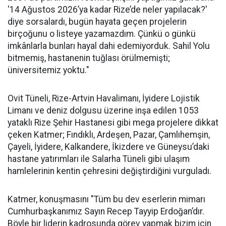
'14 Ağustos 2026’ya kadar Rize’de neler yapılacak?'
diye sorsalardı, bugün hayata geçen projelerin
birçoğunu o listeye yazamazdım. Çünkü o günkü
imkânlarla bunları hayal dahi edemiyorduk. Sahil Yolu
bitmemiş, hastanenin tuğlası örülmemişti;
üniversitemiz yoktu."
Ovit Tüneli, Rize-Artvin Havalimanı, İyidere Lojistik
Limanı ve deniz dolgusu üzerine inşa edilen 1053
yataklı Rize Şehir Hastanesi gibi mega projelere dikkat
çeken Katmer; Fındıklı, Ardeşen, Pazar, Çamlıhemşin,
Çayeli, İyidere, Kalkandere, İkizdere ve Güneysu’daki
hastane yatırımları ile Salarha Tüneli gibi ulaşım
hamlelerinin kentin çehresini değiştirdiğini vurguladı.
Katmer, konuşmasını "Tüm bu dev eserlerin mimarı
Cumhurbaşkanımız Sayın Recep Tayyip Erdoğan’dır.
Böyle bir liderin kadrosunda görev yapmak bizim için