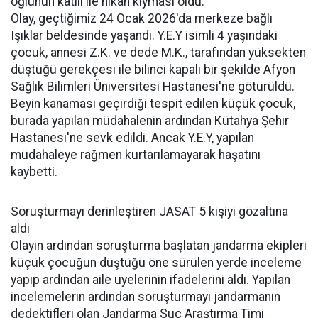
oğlunun katili ile nikâh kıyması oldu.
Olay, geçtiğimiz 24 Ocak 2026'da merkeze bağlı
Işıklar beldesinde yaşandı. Y.E.Y isimli 4 yaşındaki
çocuk, annesi Z.K. ve dede M.K., tarafından yüksekten
düştüğü gerekçesi ile bilinci kapalı bir şekilde Afyon
Sağlık Bilimleri Üniversitesi Hastanesi'ne götürüldü.
Beyin kanaması geçirdiği tespit edilen küçük çocuk,
burada yapılan müdahalenin ardından Kütahya Şehir
Hastanesi'ne sevk edildi. Ancak Y.E.Y, yapılan
müdahaleye rağmen kurtarılamayarak haşatını
kaybetti.
Soruşturmayı derinleştiren JASAT 5 kişiyi gözaltına
aldı
Olayın ardından soruşturma başlatan jandarma ekipleri
küçük çocuğun düştüğü öne sürülen yerde inceleme
yapıp ardından aile üyelerinin ifadelerini aldı. Yapılan
incelemelerin ardından soruşturmayı jandarmanın
dedektifleri olan Jandarma Suç Araştırma Timi