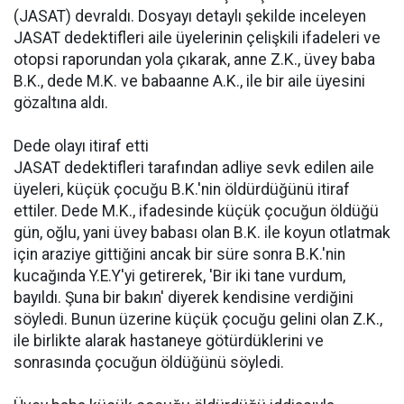
(JASAT) devraldı. Dosyayı detaylı şekilde inceleyen
JASAT dedektifleri aile üyelerinin çelişkili ifadeleri ve
otopsi raporundan yola çıkarak, anne Z.K., üvey baba
B.K., dede M.K. ve babaanne A.K., ile bir aile üyesini
gözaltına aldı.
Dede olayı itiraf etti
JASAT dedektifleri tarafından adliye sevk edilen aile
üyeleri, küçük çocuğu B.K.'nin öldürdüğünü itiraf
ettiler. Dede M.K., ifadesinde küçük çocuğun öldüğü
gün, oğlu, yani üvey babası olan B.K. ile koyun otlatmak
için araziye gittiğini ancak bir süre sonra B.K.'nin
kucağında Y.E.Y'yi getirerek, 'Bir iki tane vurdum,
bayıldı. Şuna bir bakın' diyerek kendisine verdiğini
söyledi. Bunun üzerine küçük çocuğu gelini olan Z.K.,
ile birlikte alarak hastaneye götürdüklerini ve
sonrasında çocuğun öldüğünü söyledi.