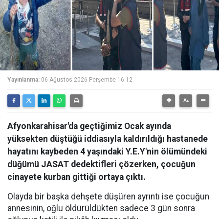
Yayınlanma:
06 Ağustos 2026 Perşembe 16:12
Afyonkarahisar'da geçtiğimiz Ocak ayında
yüksekten düştüğü iddiasıyla kaldırıldığı hastanede
hayatını kaybeden 4 yaşındaki Y.E.Y'nin ölümündeki
düğümü JASAT dedektifleri çözerken, çocuğun
cinayete kurban gittiği ortaya çıktı.
Olayda bir başka dehşete düşüren ayrıntı ise çocuğun
annesinin, oğlu öldürüldükten sadece 3 gün sonra