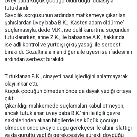
Üvey baba küçük çocuğu öldürdüğü iddiasıyla
tutuklandı
Savcılık sorgusunun ardından mahkemeye çıkarılan
şahıslardan üvey baba B.K., 'Kasten adam öldürme'
suçlamasıyla, dede M.K., ise delil karartma suçundan
tutuklanırken, anne Z.K., ile babaanne A.K., hakkında
ise adli kontrol ve yurtdışı çıkış yasağı ile serbest
bırakıldı. Gözaltına alınan diğer aile üyesi ise ifadesinin
ardından serbest bırakıldı.
Tutuklanan B.K., cinayeti nasıl işlediğini anlatmayarak
olayı inkar etti.
Küçük çocuğun ölmeden önce de dayak yediği ortaya
çıktı
Çıkarıldığı mahkemede suçlamaları kabul etmeyen,
ancak tutuklanan üvey baba B.K.'nin ile ilgili çevre
sakinlerinden alınan bilgilerde ise küçük çocuğu
ölmeden önce üvey olduğu gerekçesi ile altını ıslattığı
ya da gürültü yaptığı gerekçesiyle sürekli dövdüğü