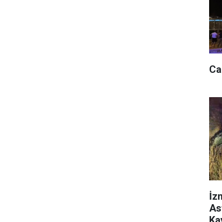
Ca
İz
As
Ka