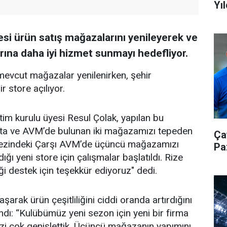
Yıl
si ürün satış mağazalarını yenileyerek ve
rına daha iyi hizmet sunmayı hedefliyor.
mevcut mağazalar yenilenirken, şehir
 store açılıyor.
m kurulu üyesi Resul Çolak, yapılan bu
 "Statta ve AVM’de bulunan iki mağazamızı tepeden
Ça
rkezindeki Çarşı AVM’de üçüncü mağazamızı
Pa
ğı yeni store için çalışmalar başlatıldı. Rize
i destek için teşekkür ediyoruz" dedi.
aşarak ürün çeşitliliğini ciddi oranda artırdığını
andı: “Kulübümüz yeni sezon için yeni bir firma
izi çok genişlettik. Üçüncü mağazanın yapımını