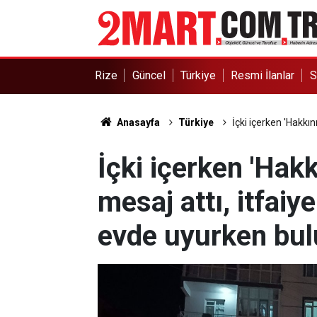
Rize
Güncel
Türkiye
Resmi İlanlar
S
Anasayfa
Türkiye
İçki içerken 'Hakkın
İçki içerken 'Hakk
mesaj attı, itfaiy
evde uyurken bu