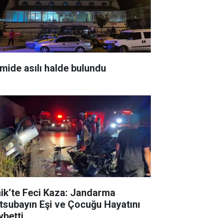
mide asılı halde bulundu
nik’te Feci Kaza: Jandarma
tsubayın Eşi ve Çocuğu Hayatını
ybetti