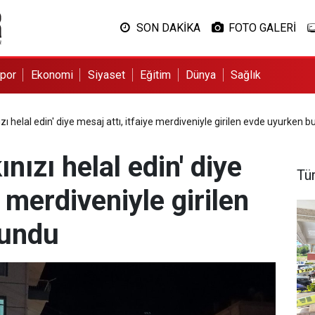
SON DAKİKA
FOTO GALERİ
por
Ekonomi
Siyaset
Eğitim
Dünya
Sağlık
ızı helal edin' diye mesaj attı, itfaiye merdiveniyle girilen evde uyurken 
ınızı helal edin' diye
Tü
e merdiveniyle girilen
lundu