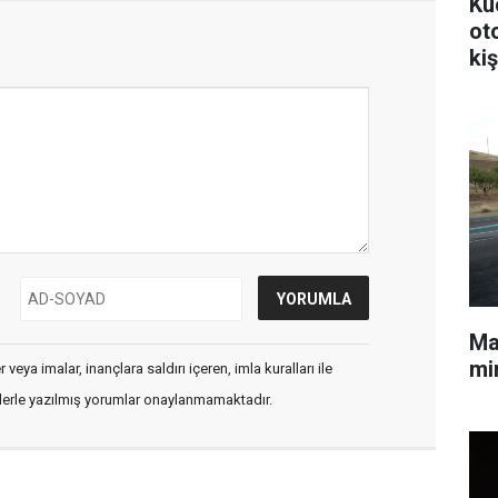
Kü
ot
kiş
Mal
min
veya imalar, inançlara saldırı içeren, imla kuralları ile
flerle yazılmış yorumlar onaylanmamaktadır.