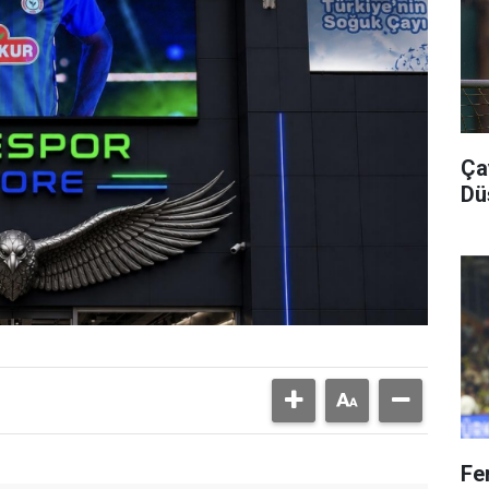
Ça
Dü
Fe