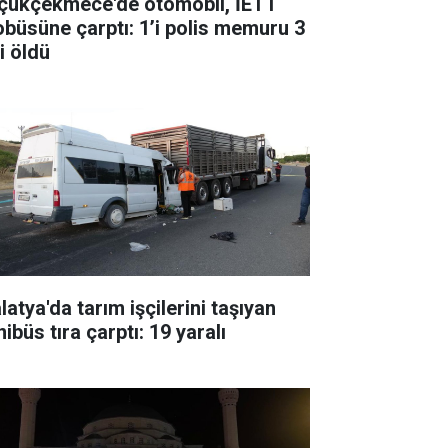
çükçekmece'de otomobil, İETT
obüsüne çarptı: 1’i polis memuru 3
i öldü
atya'da tarım işçilerini taşıyan
ibüs tıra çarptı: 19 yaralı