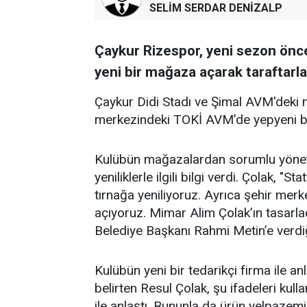
SELİM SERDAR DENİZALP
Çaykur Rizespor, yeni sezon önce
yeni bir mağaza açarak taraftarla
Çaykur Didi Stadı ve Şimal AVM'deki 
merkezindeki TOKİ AVM’de yepyeni bir
Kulübün mağazalardan sorumlu yöneti
yeniliklerle ilgili bilgi verdi. Çolak,
tırnağa yeniliyoruz. Ayrıca şehir me
açıyoruz. Mimar Alim Çolak’ın tasarladı
Belediye Başkanı Rahmi Metin’e verdiğ
Kulübün yeni bir tedarikçi firma ile anl
belirten Resul Çolak, şu ifadeleri kull
ile anlaştı. Bununla da ürün yelpazem