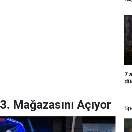
7 
dü
 3. Mağazasını Açıyor
Sp