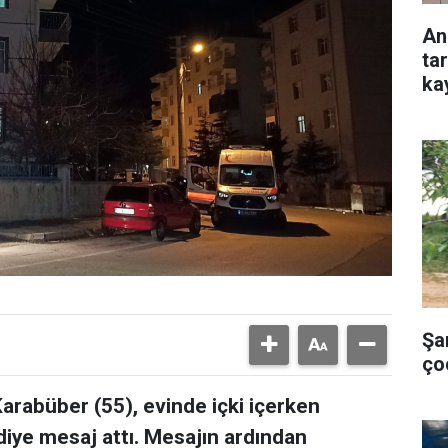
An
ta
ka
Şa
ço
arabüber (55), evinde içki içerken
 diye mesaj attı. Mesajın ardından