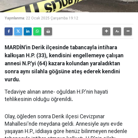
Yayınlanma:
22 Ocak 2025 Çarşamba 19:12
MARDİN'in Derik ilçesinde tabancayla intihara
kalkışan H.P. (33), kendisini engellemeye çalışan
annesi N.P.'yi (64) kazara kolundan yaraladıktan
sonra aynı silahla göğsüne ateş ederek kendini
vurdu.
Tedaviye alınan anne- oğuldan H.P.'nin hayati
tehlikesinin olduğu öğrenildi
.
Olay, öğleden sonra Derik ilçesi Cevizpınar
Mahallesi'nde meydana geldi. Annesiyle aynı evde
yaşayan H.P., iddiaya göre henüz bilinmeyen nedenle