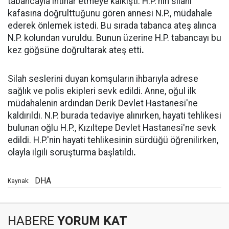
tabancayla intihar etmeye kalkıştı. H.P.'nin silahı
kafasına doğrulttuğunu gören annesi N.P., müdahale
ederek önlemek istedi. Bu sırada tabanca ateş alınca
N.P. kolundan vuruldu. Bunun üzerine H.P. tabancayı bu
kez göğsüne doğrultarak ateş etti
.
Silah seslerini duyan komşuların ihbarıyla adrese
sağlık ve polis ekipleri sevk edildi. Anne, oğul ilk
müdahalenin ardından Derik Devlet Hastanesi'ne
kaldırıldı. N.P. burada tedaviye alınırken, hayati tehlikesi
bulunan oğlu H.P., Kızıltepe Devlet Hastanesi'ne sevk
edildi. H.P.'nin hayati tehlikesinin sürdüğü öğrenilirken,
olayla ilgili soruşturma başlatıldı
.
DHA
Kaynak:
HABERE
YORUM KAT