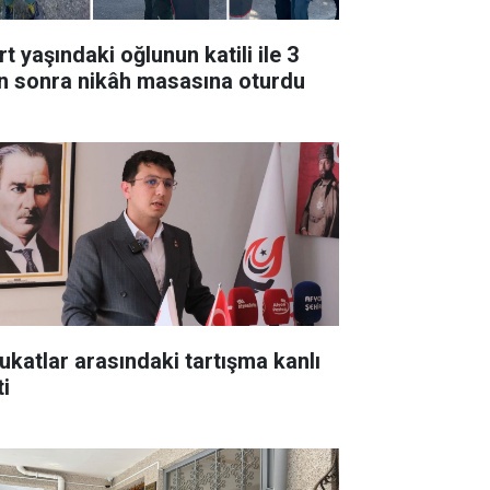
t yaşındaki oğlunun katili ile 3
n sonra nikâh masasına oturdu
ukatlar arasındaki tartışma kanlı
ti