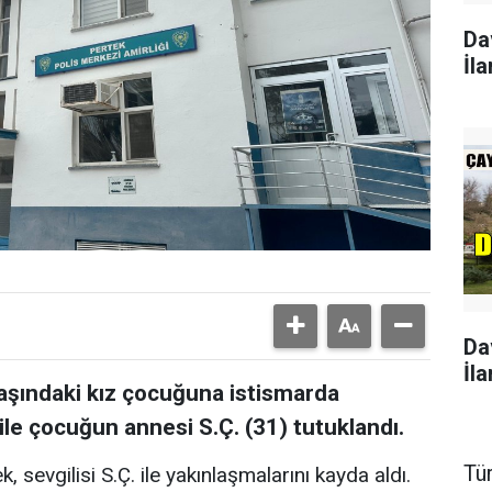
Da
İla
Da
İla
yaşındaki kız çocuğuna istismarda
ile çocuğun annesi S.Ç. (31) tutuklandı.
Tü
, sevgilisi S.Ç. ile yakınlaşmalarını kayda aldı.