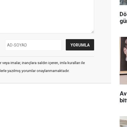
Dör
gü
veya imalar, inançlara saldırı içeren, imla kuralları ile
flerle yazılmış yorumlar onaylanmamaktadır.
Av
bit