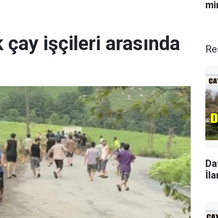
min
 çay işçileri arasında
Re
Da
İla