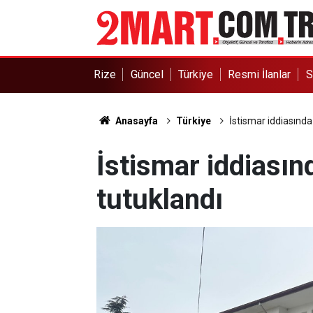
Rize
Güncel
Türkiye
Resmi İlanlar
S
Anasayfa
Türkiye
İstismar iddiasında
İstismar iddiasın
tutuklandı