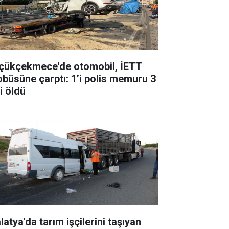
çükçekmece'de otomobil, İETT
obüsüne çarptı: 1’i polis memuru 3
i öldü
atya'da tarım işçilerini taşıyan