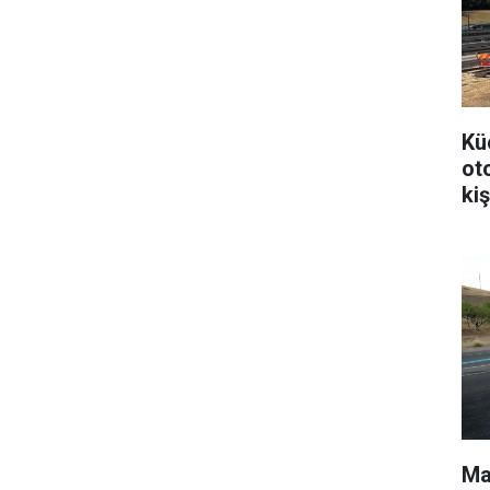
Kü
ot
kiş
Mal