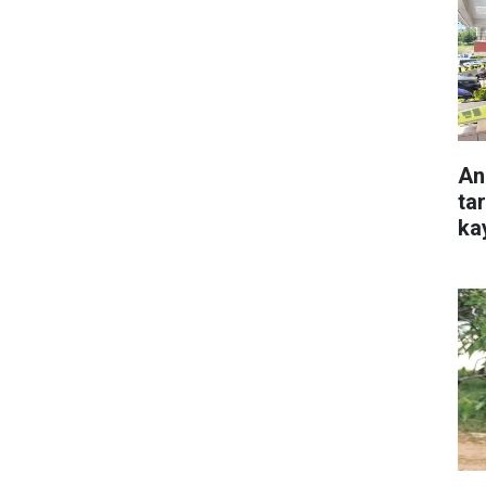
An
ta
ka