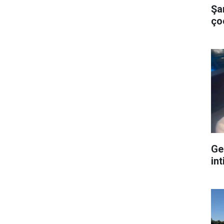
Şa
ço
Ge
int