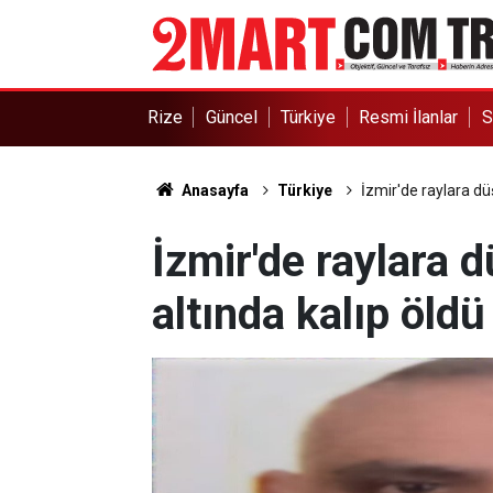
Rize
Güncel
Türkiye
Resmi İlanlar
S
Anasayfa
Türkiye
İzmir'de raylara düş
İzmir'de raylara d
altında kalıp öldü