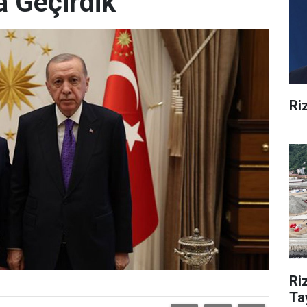
a Geçirdik"
Ri
Ri
Ta