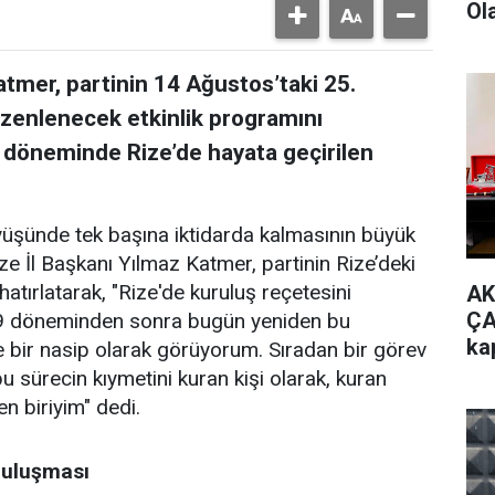
Ol
atmer, partinin 14 Ağustos’taki 25.
üzenlenecek etkinlik programını
 döneminde Rize’de hayata geçirilen
rüyüşünde tek başına iktidarda kalmasının büyük
ize İl Başkanı Yılmaz Katmer, partinin Rize’deki
hatırlatarak, "Rize'de kuruluş reçetesini
AK
ÇA
09 döneminden sonra bugün yeniden bu
ka
bir nasip olarak görüyorum. Sıradan bir görev
k bu sürecin kıymetini kuran kişi olarak, kuran
en biriyim" dedi.
 Buluşması