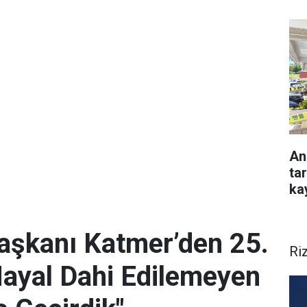
An
ta
ka
Başkanı Katmer’den 25.
Ri
Hayal Dahi Edilemeyen