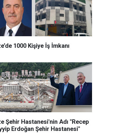
ze’de 1000 Kişiye İş İmkanı
ze Şehir Hastanesi'nin Adı "Recep
yyip Erdoğan Şehir Hastanesi"