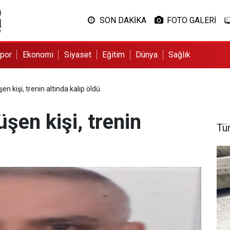
SON DAKİKA
FOTO GALERİ
por
Ekonomi
Siyaset
Eğitim
Dünya
Sağlık
en kişi, trenin altında kalıp öldü
üşen kişi, trenin
Tü