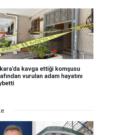
kara'da kavga ettiği komşusu
rafından vurulan adam hayatını
ybetti
ze