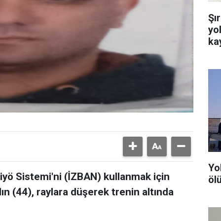
Şı
yo
ka
Yo
nliyö Sistemi'ni (İZBAN) kullanmak için
ölü
 (44), raylara düşerek trenin altında