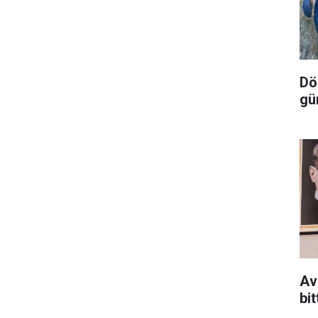
Dör
gü
Av
bit