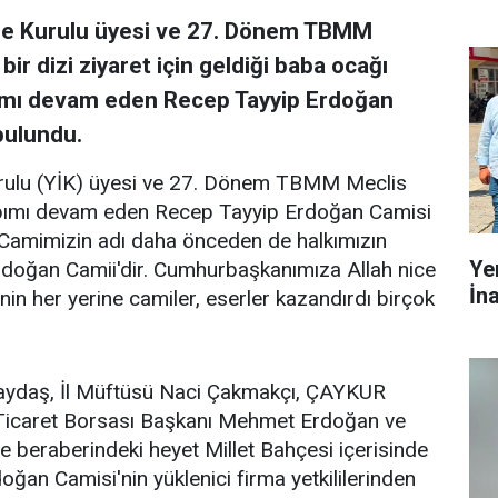
re Kurulu üyesi ve 27. Dönem TBMM
ir dizi ziyaret için geldiği baba ocağı
apımı devam eden Recep Tayyip Erdoğan
bulundu.
urulu (YİK) üyesi ve 27. Dönem TBMM Meclis
apımı devam eden Recep Tayyip Erdoğan Camisi
"Camimizin adı daha önceden de halkımızın
Ye
rdoğan Camii'dir. Cumhurbaşkanımıza Allah nice
İn
'nin her yerine camiler, eserler kazandırdı birçok
Baydaş, İl Müftüsü Naci Çakmakçı, ÇAYKUR
 Ticaret Borsası Başkanı Mehmet Erdoğan ve
ve beraberindeki heyet Millet Bahçesi içerisinde
an Camisi'nin yüklenici firma yetkililerinden