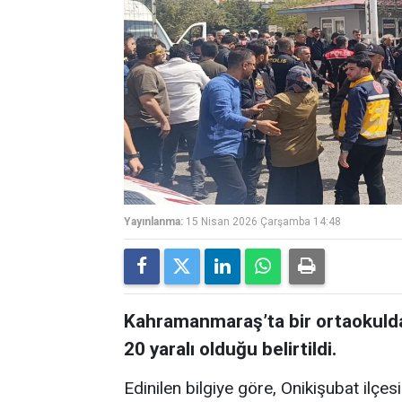
Yayınlanma:
15 Nisan 2026 Çarşamba 14:48
Kahramanmaraş’ta bir ortaokulda 
20 yaralı olduğu belirtildi.
Edinilen bilgiye göre, Onikişubat ilçes