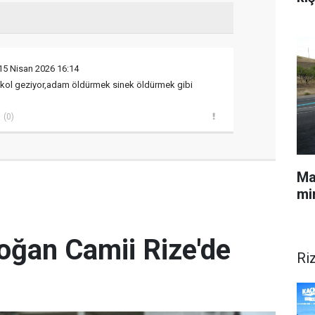
15 Nisan 2026 16:14
i kol geziyor,adam öldürmek sinek öldürmek gibi
(0)
Mal
min
oğan Camii Rize'de
Ri