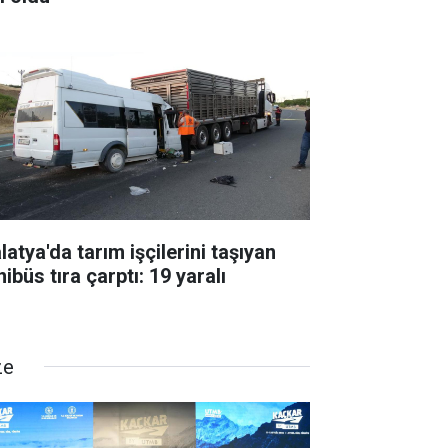
atya'da tarım işçilerini taşıyan
ibüs tıra çarptı: 19 yaralı
ze