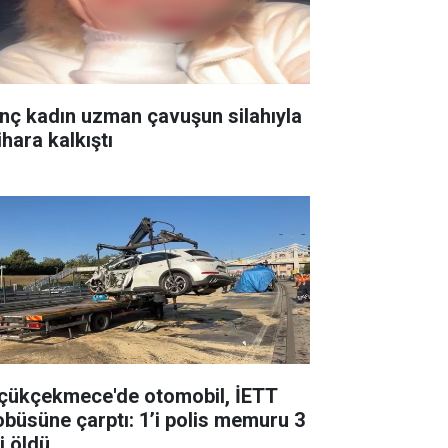
nç kadın uzman çavuşun silahıyla
ihara kalkıştı
çükçekmece'de otomobil, İETT
obüsüne çarptı: 1’i polis memuru 3
i öldü