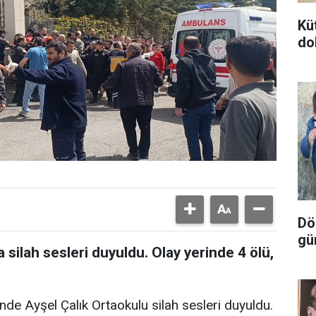
Kü
do
Dör
gü
silah sesleri duyuldu. Olay yerinde 4 ölü,
inde Ayşel Çalık Ortaokulu silah sesleri duyuldu.