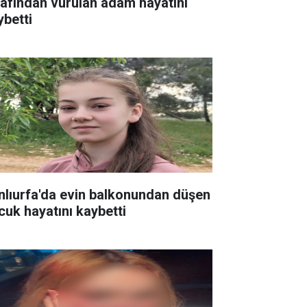
rafından vurulan adam hayatını
ybetti
nlıurfa'da evin balkonundan düşen
cuk hayatını kaybetti