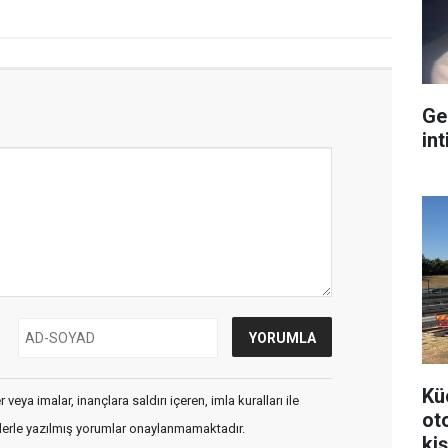
Ge
int
Kü
veya imalar, inançlara saldırı içeren, imla kuralları ile
ot
flerle yazılmış yorumlar onaylanmamaktadır.
kiş