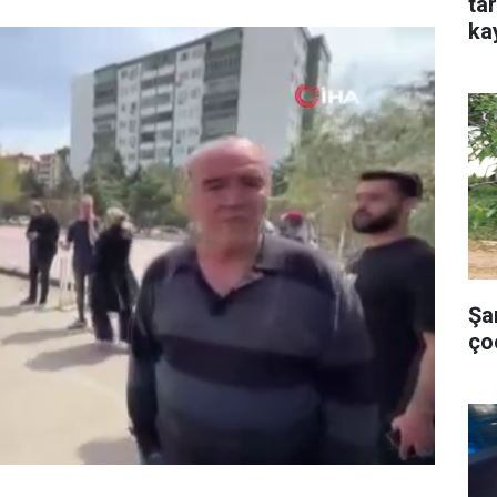
ta
ka
Şa
ço