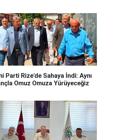
ni Parti Rize'de Sahaya İndi: Aynı
ançla Omuz Omuza Yürüyeceğiz