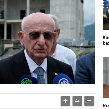
Ka
ke
Ri