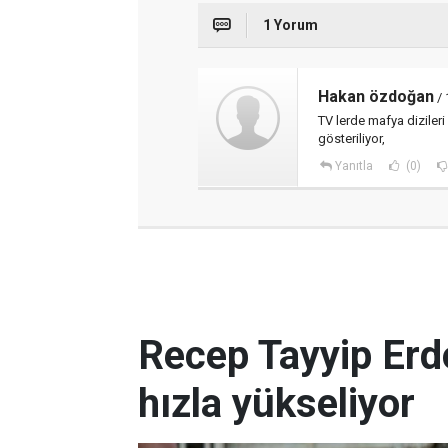
1 Yorum
Hakan özdoğan
/ 
TV lerde mafya diziler
gösteriliyor,
Yanıtla
(0)
Recep Tayyip Erd
hızla yükseliyor