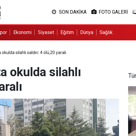
SON DAKİKA
FOTO GALERİ
por
Ekonomi
Siyaset
Eğitim
Dünya
Sağlık
ulda silahlı saldırı: 4 ölü,20 yaralı
 okulda silahlı
Tü
aralı