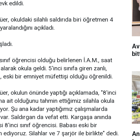
vk edildi.
, okuldaki silahlı saldırıda biri öğretmen 4
 yaralandığını açıkladı.
şladı.
Av
bit
 sınıf öğrencisi olduğu belirlenen İ.A.M., saat
alarak okula geldi. 5'inci sınıfa giren zanlı,
n, eski bir emniyet müfettişi olduğu öğrenildi.
r, okulun önünde yaptığı açıklamada, "8'inci
na ait olduğunu tahmin ettiğimiz silahla okula
yor. Şu ana kadar yaptığımız çalışmalarda
var. Saldırgan da vefat etti. Kargaşa anında
 8'inci sınıf öğrencisi. Babası eski bir
 ediyoruz. Silahlar ve 7 şarjör ile birlikte" dedi.
An